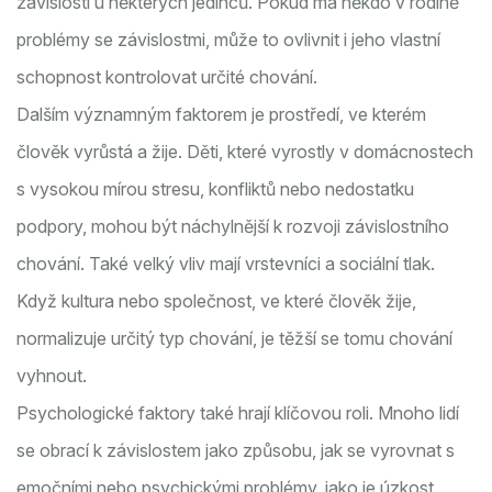
závislostí u některých jedinců. Pokud má někdo v rodině
problémy se závislostmi, může to ovlivnit i jeho vlastní
schopnost kontrolovat určité chování.
Dalším významným faktorem je prostředí, ve kterém
člověk vyrůstá a žije. Děti, které vyrostly v domácnostech
s vysokou mírou stresu, konfliktů nebo nedostatku
podpory, mohou být náchylnější k rozvoji závislostního
chování. Také velký vliv mají vrstevníci a sociální tlak.
Když kultura nebo společnost, ve které člověk žije,
normalizuje určitý typ chování, je těžší se tomu chování
vyhnout.
Psychologické faktory také hrají klíčovou roli. Mnoho lidí
se obrací k závislostem jako způsobu, jak se vyrovnat s
emočními nebo psychickými problémy, jako je úzkost,