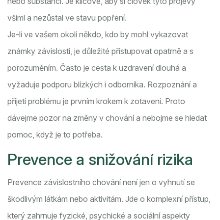
nebo substanci. Je klíčové, aby si člověk tyto projevy
všiml a nezůstal ve stavu popření.
Je-li ve vašem okolí někdo, kdo by mohl vykazovat
známky závislosti, je důležité přistupovat opatrně a s
porozuměním. Často je cesta k uzdravení dlouhá a
vyžaduje podporu blízkých i odborníka. Rozpoznání a
přijetí problému je prvním krokem k zotavení. Proto
dávejme pozor na změny v chování a nebojme se hledat
pomoc, když je to potřeba.
Prevence a snižování rizika
Prevence závislostního chování není jen o vyhnutí se
škodlivým látkám nebo aktivitám. Jde o komplexní přístup,
který zahrnuje fyzické, psychické a sociální aspekty