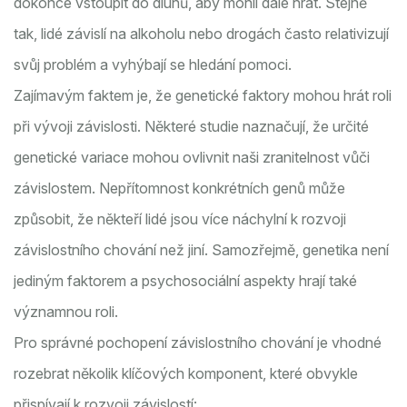
dokonce vstoupit do dluhů, aby mohli dále hrát. Stejně
tak, lidé závislí na alkoholu nebo drogách často relativizují
svůj problém a vyhýbají se hledání pomoci.
Zajímavým faktem je, že genetické faktory mohou hrát roli
při vývoji závislosti. Některé studie naznačují, že určité
genetické variace mohou ovlivnit naši zranitelnost vůči
závislostem. Nepřítomnost konkrétních genů může
způsobit, že někteří lidé jsou více náchylní k rozvoji
závislostního chování než jiní. Samozřejmě, genetika není
jediným faktorem a psychosociální aspekty hrají také
významnou roli.
Pro správné pochopení závislostního chování je vhodné
rozebrat několik klíčových komponent, které obvykle
přispívají k rozvoji závislostí: