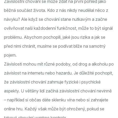
Závislostní chování se může zdát na první pohled jako
běžná součást života. Kdo z nás nikdy neudělal něco z
návyku? Ale když se chování stane nutkavým a začne
ovlivňovat naši každodenní funkčnost, může to být signál
problému. Abychom pochopili, jaké jsou rizika a jak se
před nimi chránit, musíme se podívat blíže na samotný
pojem.
Závislosti mohou mít různé podoby, od drog a alkoholu po
závislost na internetu nebo hazardu. Je důležité pochopit,
že závislostní chování zahrnuje fyzické i psychické
aspekty. U většiny lidí začíná závislostní chování nevinně
– například si občas dáte sklenku vína nebo si zahrajete
online hru. Každý však může být ohrožený, pokud se
takové chování vymkne kontrole.