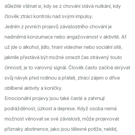
důležité všímat si, kdy se z chování stává nutkání, kdy
člověk ztrácí kontrolu nad svými impulsy.
Jedním z prvních projevů závislostního chování je
nadměrná konzumace nebo angažovanost v aktivitě. Ať
už jde o alkohol, jídlo, hraní videoher nebo sociální sítě,
jakmile přestává být možné omezit čas strávený touto
činností, je to varovný signál. Člověk často začíná skrývat
svůj návyk před rodinou a přáteli, ztrácí zájem o dříve
oblíbené aktivity a koníčky.
Emocionální projevy jsou také časté a zahrnují
podrážděnost, úzkost a deprese. Když osoba nemá
možnost věnovat se své závislosti, může projevovat
příznaky abstinence, jako jsou tělesné potíže, neklid,