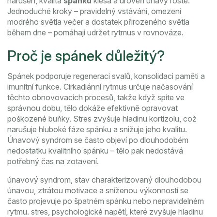
narušen, kvalita
spánku
klesá a úroveň únavy roste.
Jednoduché kroky – pravidelný vstávání, omezení
modrého světla večer a dostatek přirozeného světla
během dne – pomáhají udržet rytmus v rovnováze.
Proč je spánek důležitý?
Spánek podporuje regeneraci svalů, konsolidaci paměti a
imunitní funkce. Cirkadiánní rytmus určuje načasování
těchto obnovovacích procesů, takže když spíte ve
správnou dobu, tělo dokáže efektivně opravovat
poškozené buňky. Stres zvyšuje hladinu kortizolu, což
narušuje hluboké fáze spánku a snižuje jeho kvalitu.
Únavový syndrom se často objeví po dlouhodobém
nedostatku kvalitního spánku – tělo pak nedostává
potřebný čas na zotavení.
únavový syndrom
,
stav charakterizovaný dlouhodobou
únavou, ztrátou motivace a sníženou výkonností
se
často projevuje po špatném spánku nebo nepravidelném
rytmu.
stres
,
psychologické napětí, které zvyšuje hladinu