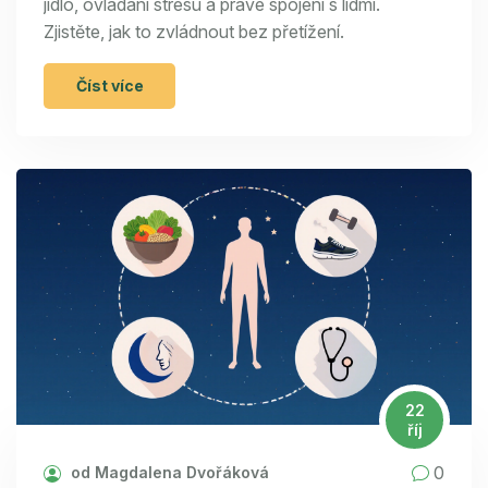
jídlo, ovládání stresu a pravé spojení s lidmi.
Zjistěte, jak to zvládnout bez přetížení.
Číst více
22
říj
0
od Magdalena Dvořáková