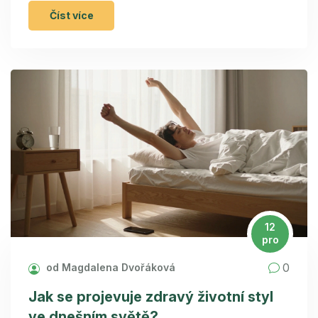
Číst více
12
pro
0
od Magdalena Dvořáková
Jak se projevuje zdravý životní styl
ve dnešním světě?