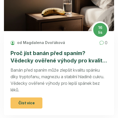
16
lis
0
od Magdalena Dvořáková
Proč jíst banán před spaním?
Vědecky ověřené výhody pro kvalitní
spánek
Banán před spaním může zlepšit kvalitu spánku
díky tryptofanu, magneziu a stabilní hladině cukru.
Vědecky ověřené výhody pro lepší spánek bez
léků.
Číst více