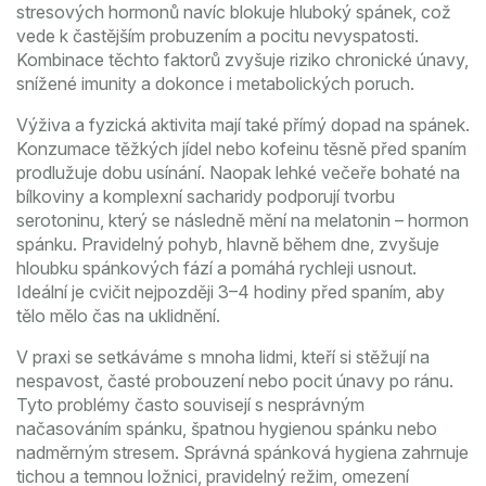
stresových hormonů
navíc blokuje hluboký spánek, což
vede k častějším probuzením a pocitu nevyspatosti.
Kombinace těchto faktorů zvyšuje riziko chronické únavy,
snížené imunity a dokonce i metabolických poruch.
Výživa a fyzická aktivita mají také přímý dopad na spánek.
Konzumace těžkých jídel nebo kofeinu těsně před spaním
prodlužuje dobu usínání. Naopak lehké večeře bohaté na
bílkoviny a komplexní sacharidy podporují tvorbu
serotoninu, který se následně mění na melatonin – hormon
spánku. Pravidelný pohyb, hlavně během dne, zvyšuje
hloubku spánkových fází a pomáhá rychleji usnout.
Ideální je cvičit nejpozději 3–4 hodiny před spaním, aby
tělo mělo čas na uklidnění.
V praxi se setkáváme s mnoha lidmi, kteří si stěžují na
nespavost, časté probouzení nebo pocit únavy po ránu.
Tyto problémy často souvisejí s nesprávným
načasováním spánku, špatnou hygienou spánku nebo
nadměrným stresem. Správná spánková hygiena zahrnuje
tichou a temnou ložnici, pravidelný režim, omezení