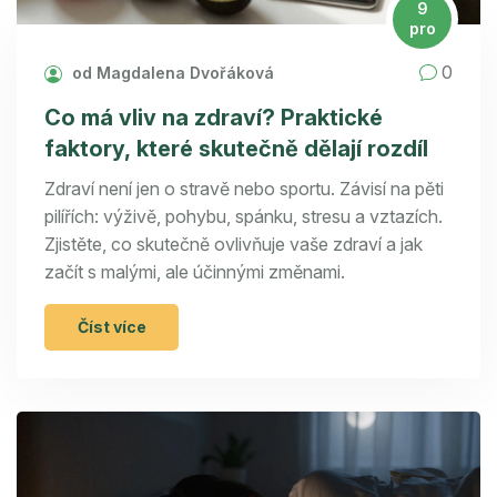
9
pro
0
od Magdalena Dvořáková
Co má vliv na zdraví? Praktické
faktory, které skutečně dělají rozdíl
Zdraví není jen o stravě nebo sportu. Závisí na pěti
pilířích: výživě, pohybu, spánku, stresu a vztazích.
Zjistěte, co skutečně ovlivňuje vaše zdraví a jak
začít s malými, ale účinnými změnami.
Číst více