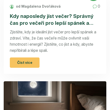
0
od Magdalena Dvořáková
Kdy naposledy jíst večer? Správný
čas pro večeři pro lepší spánek a
zdraví
Zjistěte, kdy je ideální jíst večer pro lepší spánek a
zdraví. Víte, že čas večeře může ovlivnit vaši
hmotnost i energii? Zjistěte, co jíst a kdy, abyste
nepřibírali a lépe spali.
Číst více