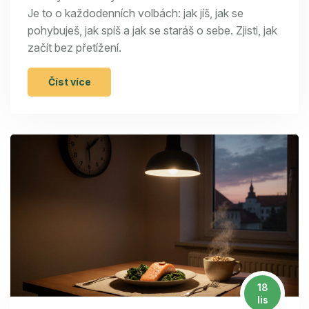
Je to o každodenních volbách: jak jíš, jak se
pohybuješ, jak spíš a jak se staráš o sebe. Zjisti, jak
začít bez přetížení.
Číst více
18
lis