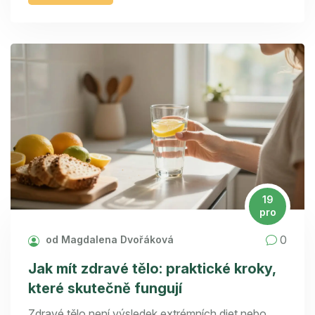
19
pro
0
od Magdalena Dvořáková
Jak mít zdravé tělo: praktické kroky,
které skutečně fungují
Zdravé tělo není výsledek extrémních diet nebo