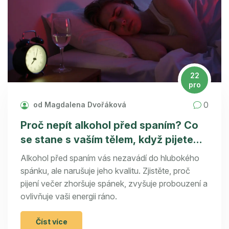
22
pro
0
od Magdalena Dvořáková
Proč nepít alkohol před spaním? Co
se stane s vaším tělem, když pijete
před ložem
Alkohol před spaním vás nezavádí do hlubokého
spánku, ale narušuje jeho kvalitu. Zjistěte, proč
pijení večer zhoršuje spánek, zvyšuje probouzení a
ovlivňuje vaši energii ráno.
Číst více