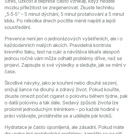
Stres, úzkost a deprese často vznikají, když nedáte
mozku příležitost se zregenerovat. Zkuste techniku
„5‑5‑5“ – 5 minut dýchání, 5 minut protahování a 5 minut
klidu. Po několika dnech pocítíte méně napětí a lepší
soustředění.
Prevence není jen o jednorázových vyšetřeních, ale i o
každodenních malých akcích. Pravidelná kontrola
krevního tlaku, test na cukr a návštěva lékaře alespoň
jednou ročně vám může odhalit problémy dříve, než se
projeví. Zapisujte si své výsledky a sledujte, jak se mění v
čase.
Škodlivé návyky, jako je kouření nebo dlouhé sezení,
snižují šance na dlouhý a zdravý život. Pokud kouříte,
zkuste omezit počet cigaret o polovinu během týdne, pak
o další polovinu a tak dále. Sedavý způsob života lze
prolomit jednoduchým tréninkem – po každé hodině v
práci vstávejte, protáhněte se a udělejte pár kroků.
Hydratace je často opomíjená, ale zásadní. Pokud máte
dnu nebo jiné metabolické problémy, zaměřte se na pití