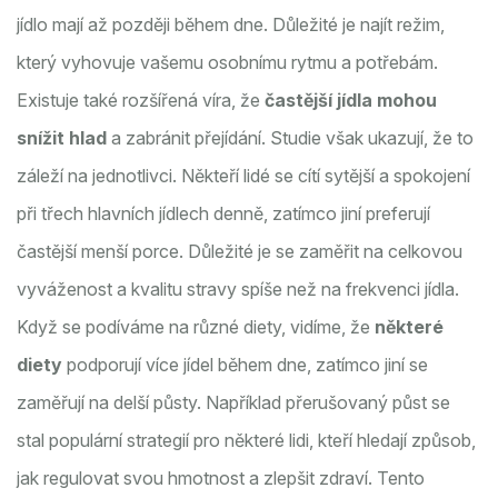
jídlo mají až později během dne. Důležité je najít režim,
který vyhovuje vašemu osobnímu rytmu a potřebám.
Existuje také rozšířená víra, že
častější jídla mohou
snížit hlad
a zabránit přejídání. Studie však ukazují, že to
záleží na jednotlivci. Někteří lidé se cítí sytější a spokojení
při třech hlavních jídlech denně, zatímco jiní preferují
častější menší porce. Důležité je se zaměřit na celkovou
vyváženost a kvalitu stravy spíše než na frekvenci jídla.
Když se podíváme na různé diety, vidíme, že
některé
diety
podporují více jídel během dne, zatímco jiní se
zaměřují na delší půsty. Například přerušovaný půst se
stal populární strategií pro některé lidi, kteří hledají způsob,
jak regulovat svou hmotnost a zlepšit zdraví. Tento