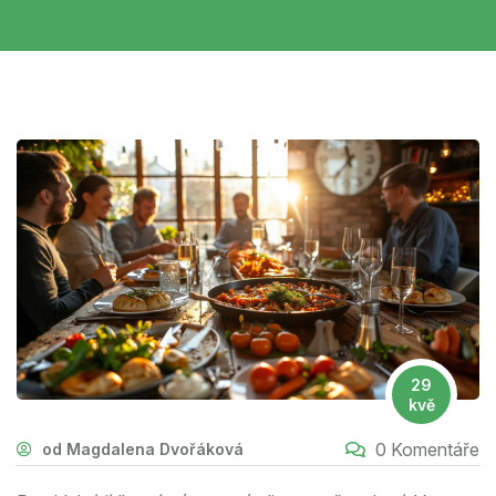
29
kvě
0 Komentáře
od Magdalena Dvořáková