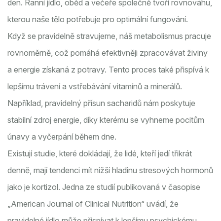
den. Ranní jídlo, oběd a večeře společně tvoří rovnováhu,
kterou naše tělo potřebuje pro optimální fungování.
Když se pravidelně stravujeme, náš metabolismus pracuje
rovnoměrně, což pomáhá efektivněji zpracovávat živiny
a energie získaná z potravy. Tento proces také přispívá k
lepšímu trávení a vstřebávání vitamínů a minerálů.
Například, pravidelný přísun sacharidů nám poskytuje
stabilní zdroj energie, díky kterému se vyhneme pocitům
únavy a vyčerpání během dne.
Existují studie, které dokládají, že lidé, kteří jedí třikrát
denně, mají tendenci mít nižší hladinu stresových hormonů
jako je kortizol. Jedna ze studií publikovaná v časopise
„American Journal of Clinical Nutrition“ uvádí, že
pravidelné jídlo může přispívat k lepšímu psychickému