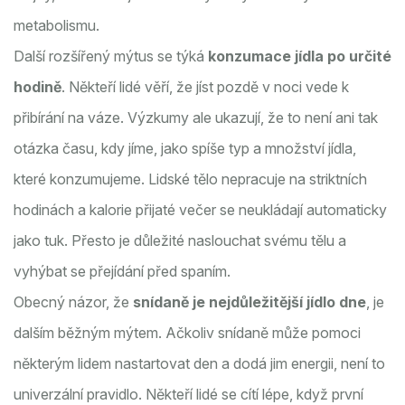
metabolismu.
Další rozšířený mýtus se týká
konzumace jídla po určité
hodině
. Někteří lidé věří, že jíst pozdě v noci vede k
přibírání na váze. Výzkumy ale ukazují, že to není ani tak
otázka času, kdy jíme, jako spíše typ a množství jídla,
které konzumujeme. Lidské tělo nepracuje na striktních
hodinách a kalorie přijaté večer se neukládají automaticky
jako tuk. Přesto je důležité naslouchat svému tělu a
vyhýbat se přejídání před spaním.
Obecný názor, že
snídaně je nejdůležitější jídlo dne
, je
dalším běžným mýtem. Ačkoliv snídaně může pomoci
některým lidem nastartovat den a dodá jim energii, není to
univerzální pravidlo. Někteří lidé se cítí lépe, když první