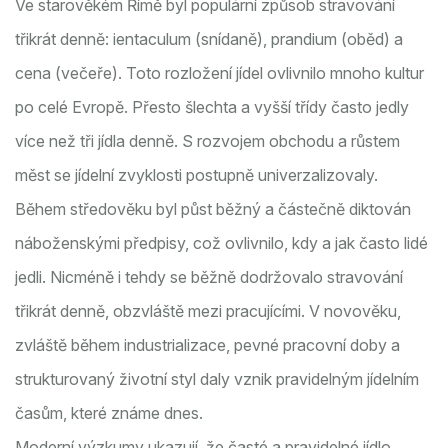
Ve starověkém Římě byl populární způsob stravování
třikrát denně: ientaculum (snídaně), prandium (oběd) a
cena (večeře). Toto rozložení jídel ovlivnilo mnoho kultur
po celé Evropě. Přesto šlechta a vyšší třídy často jedly
více než tři jídla denně. S rozvojem obchodu a růstem
měst se jídelní zvyklosti postupně univerzalizovaly.
Během středověku byl půst běžný a částečně diktován
náboženskými předpisy, což ovlivnilo, kdy a jak často lidé
jedli. Nicméně i tehdy se běžně dodržovalo stravování
třikrát denně, obzvláště mezi pracujícími. V novověku,
zvláště během industrializace, pevné pracovní doby a
strukturovaný životní styl daly vznik pravidelným jídelním
časům, které známe dnes.
Moderní výzkumy ukazují, že časté a pravidelné jídlo