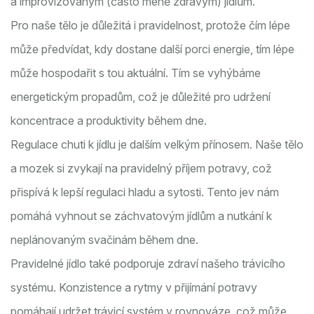
a improvizovaným (často méně zdravým) jídlům.
Pro naše tělo je důležitá i pravidelnost, protože čím lépe
může předvídat, kdy dostane další porci energie, tím lépe
může hospodařit s tou aktuální. Tím se vyhýbáme
energetickým propadům, což je důležité pro udržení
koncentrace a produktivity během dne.
Regulace chuti k jídlu je dalším velkým přínosem. Naše tělo
a mozek si zvykají na pravidelný příjem potravy, což
přispívá k lepší regulaci hladu a sytosti. Tento jev nám
pomáhá vyhnout se záchvatovým jídlům a nutkání k
neplánovaným svačinám během dne.
Pravidelné jídlo také podporuje zdraví našeho trávicího
systému. Konzistence a rytmy v přijímání potravy
pomáhají udržet trávicí systém v rovnováze, což může