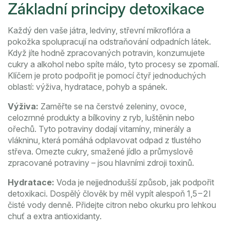
Základní principy detoxikace
Každý den vaše játra, ledviny, střevní mikroflóra a
pokožka spolupracují na odstraňování odpadních látek.
Když jíte hodně zpracovaných potravin, konzumujete
cukry a alkohol nebo spíte málo, tyto procesy se zpomalí.
Klíčem je proto podpořit je pomocí čtyř jednoduchých
oblastí: výživa, hydratace, pohyb a spánek.
Výživa:
Zaměřte se na čerstvé zeleniny, ovoce,
celozrnné produkty a bílkoviny z ryb, luštěnin nebo
ořechů. Tyto potraviny dodají vitamíny, minerály a
vlákninu, která pomáhá odplavovat odpad z tlustého
střeva. Omezte cukry, smažené jídlo a průmyslově
zpracované potraviny – jsou hlavními zdroji toxinů.
Hydratace:
Voda je nejjednodušší způsob, jak podpořit
detoxikaci. Dospělý člověk by měl vypít alespoň 1,5 – 2 l
čisté vody denně. Přidejte citron nebo okurku pro lehkou
chuť a extra antioxidanty.