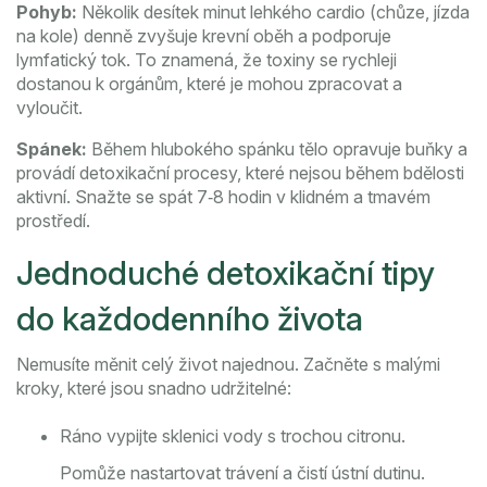
Pohyb:
Několik desítek minut lehkého cardio (chůze, jízda
na kole) denně zvyšuje krevní oběh a podporuje
lymfatický tok. To znamená, že toxiny se rychleji
dostanou k orgánům, které je mohou zpracovat a
vyloučit.
Spánek:
Během hlubokého spánku tělo opravuje buňky a
provádí detoxikační procesy, které nejsou během bdělosti
aktivní. Snažte se spát 7‑8 hodin v klidném a tmavém
prostředí.
Jednoduché detoxikační tipy
do každodenního života
Nemusíte měnit celý život najednou. Začněte s malými
kroky, které jsou snadno udržitelné:
Ráno vypijte sklenici vody s trochou citronu.
Pomůže nastartovat trávení a čistí ústní dutinu.