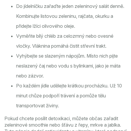
Do jídelníčku zařaďte jeden zeleninový salát denně.
Kombinujte listovou zeleninu, rajčata, okurku a
přidejte lžíci olivového oleje.
Vyměňte bílý chléb za celozrnný nebo ovesné
vločky. Vláknina pomáhá čistit střevní trakt.
Vyhýbejte se slazeným nápojům. Místo nich pijte
neslazený čaj nebo vodu s bylinkami, jako je máta
nebo zázvor.
Po každém jídle udělejte krátkou procházku. Už 10
minut chůze podpoří trávení a pomůže tělu
transportovat živiny.
Pokud chcete posílit detoxikaci, můžete občas zařadit
zeleninové smoothie nebo šťávu z řepy, mrkve a jablka.