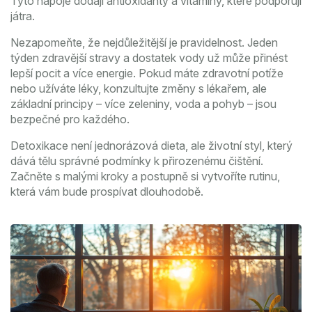
Tyto nápoje dodají antioxidanty a vitamíny, které podporují
játra.
Nezapomeňte, že nejdůležitější je pravidelnost. Jeden
týden zdravější stravy a dostatek vody už může přinést
lepší pocit a více energie. Pokud máte zdravotní potíže
nebo užíváte léky, konzultujte změny s lékařem, ale
základní principy – více zeleniny, voda a pohyb – jsou
bezpečné pro každého.
Detoxikace není jednorázová dieta, ale životní styl, který
dává tělu správné podmínky k přirozenému čištění.
Začněte s malými kroky a postupně si vytvoříte rutinu,
která vám bude prospívat dlouhodobě.