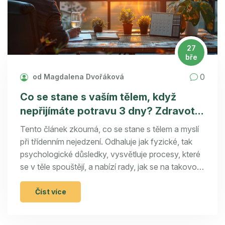
27
bře
0
od Magdalena Dvořáková
Co se stane s vaším tělem, když
nepřijímáte potravu 3 dny? Zdravotní
důsledky a jak se připravit
Tento článek zkoumá, co se stane s tělem a myslí
při třídenním nejedzení. Odhaluje jak fyzické, tak
psychologické důsledky, vysvětluje procesy, které
se v těle spouštějí, a nabízí rady, jak se na takovou
výzvu připravit a jak ji bezpečně překonat. Věnuje
se také důležitým otázkám, jako je bezpečnost a
Číst více
možná rizika spojená s hladověním.