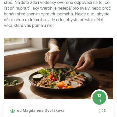
slibů. Najdete zde i vědecky ověřené odpovědi na to, co
jíst při hubnutí, jaký tvaroh je nejlepší pro svaly, nebo proč
banán před spaním opravdu pomáhá. Nejde o to, abyste
dělali něco extrémního. Jde o to, abyste přestali dělat
věci, které vás pomalu ničí.
12
lis
0
od Magdalena Dvořáková