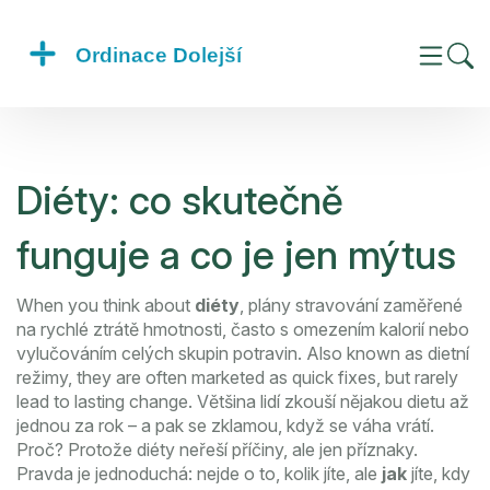
Diéty: co skutečně
funguje a co je jen mýtus
When you think about
diéty
,
plány stravování zaměřené
na rychlé ztrátě hmotnosti, často s omezením kalorií nebo
vylučováním celých skupin potravin
. Also known as
dietní
režimy
, they are often marketed as quick fixes, but rarely
lead to lasting change.
Většina lidí zkouší nějakou dietu až
jednou za rok – a pak se zklamou, když se váha vrátí.
Proč? Protože diéty neřeší příčiny, ale jen příznaky.
Pravda je jednoduchá: nejde o to, kolik jíte, ale
jak
jíte, kdy