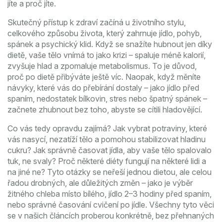
jíte a proč jíte.
Skutečný přístup k zdraví začíná u
životního stylu
,
celkového způsobu života, který zahrnuje jídlo, pohyb,
spánek a psychický klid
. Když se snažíte hubnout jen díky
dietě, vaše tělo vnímá to jako krizi – spaluje méně kalorií,
zvyšuje hlad a zpomaluje metabolismus. To je důvod,
proč po dietě přibýváte ještě víc. Naopak, když měníte
návyky, které vás do přebírání dostaly – jako jídlo před
spaním, nedostatek bílkovin, stres nebo špatný spánek –
začnete zhubnout bez toho, abyste se cítili hladovějící.
Co vás tedy opravdu zajímá? Jak vybrat potraviny, které
vás nasycí, nezatíží tělo a pomohou stabilizovat hladinu
cukru? Jak správně časovat jídla, aby vaše tělo spalovalo
tuk, ne svaly? Proč některé diéty fungují na některé lidi a
na jiné ne? Tyto otázky se neřeší jednou dietou, ale celou
řadou drobných, ale důležitých změn – jako je výběr
žitného chleba místo bílého, jídlo 2–3 hodiny před spaním,
nebo správné časování cvičení po jídle. Všechny tyto věci
se v našich článcích proberou konkrétně, bez přehnaných