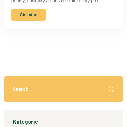
příčiny, důsledky a nabízí praktické tipy pro
prevenci a řešení. Zabýváme se i tím, jaký dopad
může mít záškoláctví na život dítěte a jaké kroky
Číst více
mohou podniknout rodiče a pedagogové k
napravení situace.
Kategorie