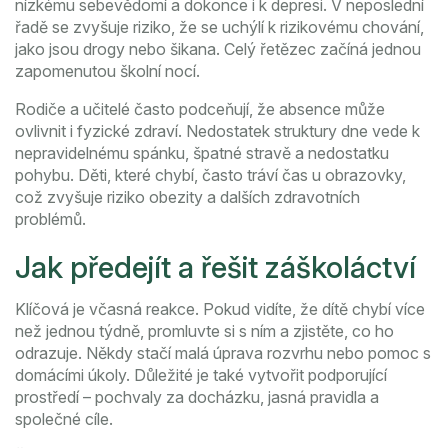
nízkému sebevědomí a dokonce i k depresi. V neposlední
řadě se zvyšuje riziko, že se uchýlí k rizikovému chování,
jako jsou drogy nebo šikana. Celý řetězec začíná jednou
zapomenutou školní nocí.
Rodiče a učitelé často podceňují, že absence může
ovlivnit i fyzické zdraví. Nedostatek struktury dne vede k
nepravidelnému spánku, špatné stravě a nedostatku
pohybu. Děti, které chybí, často tráví čas u obrazovky,
což zvyšuje riziko obezity a dalších zdravotních
problémů.
Jak předejít a řešit záškoláctví
Klíčová je včasná reakce. Pokud vidíte, že dítě chybí více
než jednou týdně, promluvte si s ním a zjistěte, co ho
odrazuje. Někdy stačí malá úprava rozvrhu nebo pomoc s
domácími úkoly. Důležité je také vytvořit podporující
prostředí – pochvaly za docházku, jasná pravidla a
společné cíle.