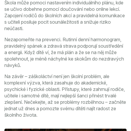
Škola může pomoci nastavením individuálního plánu, kde
se učivo dobehne pomocí doučování nebo online lekcí.
Zapojení rodičů do školních akcí a pravidelná komunikace
s učiteli posiluje pocit sounáležitosti a snižuje riziko
neúčasti.
Nezapomeňte na prevenci. Rutinní denní harmonogram,
pravidelný spánek a zdravá strava podporují soustředění
a energii. Když dítě ví, že má plán a že se na něj může
spolehnout, je méně náchylné ke skokům do nezdravých
návyků.
Na závěr – záškoláctví není jen školní problém, ale
komplexní výzva, která zasahuje do akademické,
psychické i fyzické oblasti. Přístupy, které zahrnují rodiče,
učitele i samotné dítě, mají nejlepší šanci přinést trvalé
zlepšení. Nečekejte, až se problémy rozběhnou – začněte
jednat už dnes a pomozte svému dítěti najít radost ze
školního života.