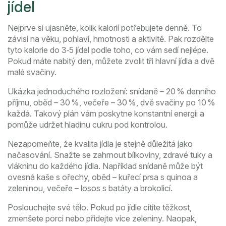
jídel
Nejprve si ujasněte, kolik kalorií potřebujete denně. To
závisí na věku, pohlaví, hmotnosti a aktivitě. Pak rozdělte
tyto kalorie do 3‑5 jídel podle toho, co vám sedí nejlépe.
Pokud máte nabitý den, můžete zvolit tři hlavní jídla a dvě
malé svačiny.
Ukázka jednoduchého rozložení: snídaně – 20 % denního
příjmu, oběd – 30 %, večeře – 30 %, dvě svačiny po 10 %
každá. Takový plán vám poskytne konstantní energii a
pomůže udržet hladinu cukru pod kontrolou.
Nezapomeňte, že kvalita jídla je stejně důležitá jako
načasování. Snažte se zahrnout bílkoviny, zdravé tuky a
vlákninu do každého jídla. Například snídaně může být
ovesná kaše s ořechy, oběd – kuřecí prsa s quinoa a
zeleninou, večeře – losos s batáty a brokolicí.
Poslouchejte své tělo. Pokud po jídle cítíte těžkost,
zmenšete porci nebo přidejte více zeleniny. Naopak,