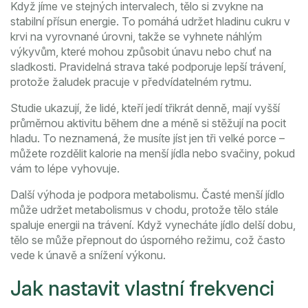
Když jíme ve stejných intervalech, tělo si zvykne na
stabilní přísun energie. To pomáhá udržet hladinu cukru v
krvi na vyrovnané úrovni, takže se vyhnete náhlým
výkyvům, které mohou způsobit únavu nebo chuť na
sladkosti. Pravidelná strava také podporuje lepší trávení,
protože žaludek pracuje v předvídatelném rytmu.
Studie ukazují, že lidé, kteří jedí třikrát denně, mají vyšší
průměrnou aktivitu během dne a méně si stěžují na pocit
hladu. To neznamená, že musíte jíst jen tři velké porce –
můžete rozdělit kalorie na menší jídla nebo svačiny, pokud
vám to lépe vyhovuje.
Další výhoda je podpora metabolismu. Časté menší jídlo
může udržet metabolismus v chodu, protože tělo stále
spaluje energii na trávení. Když vynecháte jídlo delší dobu,
tělo se může přepnout do úsporného režimu, což často
vede k únavě a snížení výkonu.
Jak nastavit vlastní frekvenci