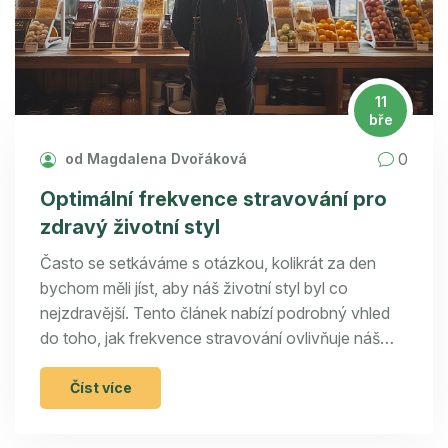
11
bře
0
od Magdalena Dvořáková
Optimální frekvence stravování pro
zdravý životní styl
Často se setkáváme s otázkou, kolikrát za den
bychom měli jíst, aby náš životní styl byl co
nejzdravější. Tento článek nabízí podrobný vhled
do toho, jak frekvence stravování ovlivňuje náš
organismus, metabolizmus a celkové zdraví.
Zabývá se nejen tradičními pojetími, ale i moderními
Číst více
přístupy k stravování, zahrnující vliv na hmotnost a
psychické zdraví. Představí zajímavá fakta, tipy a