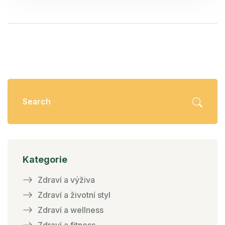
doporučení od odborníků, která vám pomohou najít
optimální frekvenci jídla pro vaši osobní cestu k
lepšímu zdraví.
Kategorie
Zdraví a výživa
Zdraví a životní styl
Zdraví a wellness