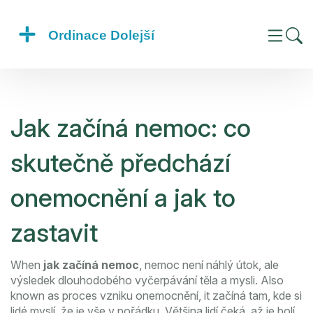
Jak začíná nemoc: co
skutečně předchází
onemocnění a jak to
zastavit
When
jak začíná nemoc
,
nemoc není náhlý útok, ale
výsledek dlouhodobého vyčerpávání těla a mysli
. Also
known as
proces vzniku onemocnění
, it
začíná tam, kde si
lidé myslí, že je vše v pořádku
.
Většina lidí čeká, až je bolí