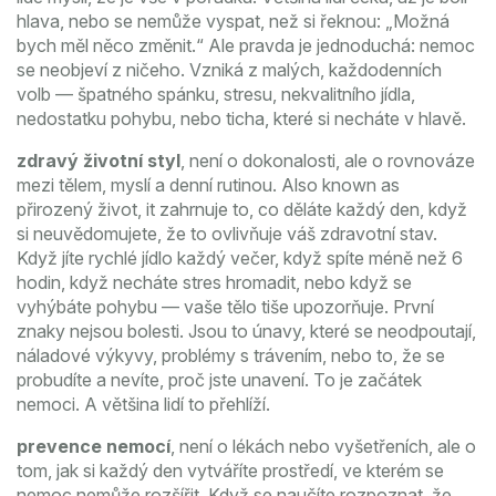
hlava, nebo se nemůže vyspat, než si řeknou: „Možná
bych měl něco změnit.“ Ale pravda je jednoduchá: nemoc
se neobjeví z ničeho. Vzniká z malých, každodenních
volb — špatného spánku, stresu, nekvalitního jídla,
nedostatku pohybu, nebo ticha, které si necháte v hlavě.
zdravý životní styl
,
není o dokonalosti, ale o rovnováze
mezi tělem, myslí a denní rutinou
. Also known as
přirozený život
, it
zahrnuje to, co děláte každý den, když
si neuvědomujete, že to ovlivňuje váš zdravotní stav
.
Když jíte rychlé jídlo každý večer, když spíte méně než 6
hodin, když necháte stres hromadit, nebo když se
vyhýbáte pohybu — vaše tělo tiše upozorňuje. První
znaky nejsou bolesti. Jsou to únavy, které se neodpoutají,
náladové výkyvy, problémy s trávením, nebo to, že se
probudíte a nevíte, proč jste unavení. To je začátek
nemoci. A většina lidí to přehlíží.
prevence nemocí
,
není o lékách nebo vyšetřeních, ale o
tom, jak si každý den vytváříte prostředí, ve kterém se
nemoc nemůže rozšířit
.
Když se naučíte rozpoznat, že