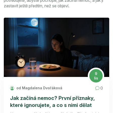
potřebujete, abyste pochopili, jak začíná nemoc, a jak ji
zastavit ještě předtím, než se objeví.
9
lis
0
od Magdalena Dvořáková
Jak začíná nemoc? První příznaky,
které ignorujete, a co s nimi dělat