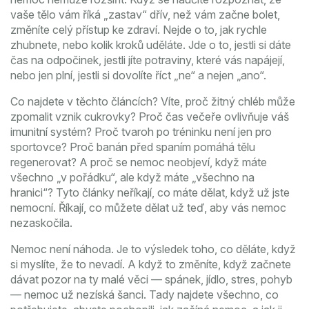
vaše tělo vám říká „zastav“ dřív, než vám začne bolet,
změníte celý přístup ke zdraví. Nejde o to, jak rychle
zhubnete, nebo kolik kroků uděláte. Jde o to, jestli si dáte
čas na odpočinek, jestli jíte potraviny, které vás napájejí,
nebo jen plní, jestli si dovolíte říct „ne“ a nejen „ano“.
Co najdete v těchto článcích? Víte, proč žitný chléb může
zpomalit vznik cukrovky? Proč čas večeře ovlivňuje váš
imunitní systém? Proč tvaroh po tréninku není jen pro
sportovce? Proč banán před spaním pomáhá tělu
regenerovat? A proč se nemoc neobjeví, když máte
všechno „v pořádku“, ale když máte „všechno na
hranici“? Tyto články neříkají, co máte dělat, když už jste
nemocní. Říkají, co můžete dělat už teď, aby vás nemoc
nezaskočila.
Nemoc není náhoda. Je to výsledek toho, co děláte, když
si myslíte, že to nevadí. A když to změníte, když začnete
dávat pozor na ty malé věci — spánek, jídlo, stres, pohyb
— nemoc už nezíská šanci. Tady najdete všechno, co