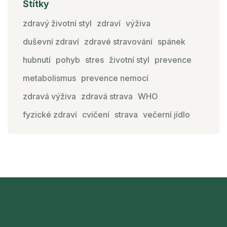
Štítky
zdravý životní styl
zdraví
výživa
duševní zdraví
zdravé stravování
spánek
hubnutí
pohyb
stres
životní styl
prevence
metabolismus
prevence nemocí
zdravá výživa
zdravá strava
WHO
fyzické zdraví
cvičení
strava
večerní jídlo