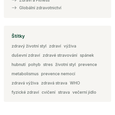
Zdraví a Fitness
Globální zdravotnictví
Štítky
zdravý životní styl
zdraví
výživa
duševní zdraví
zdravé stravování
spánek
hubnutí
pohyb
stres
životní styl
prevence
metabolismus
prevence nemocí
zdravá výživa
zdravá strava
WHO
fyzické zdraví
cvičení
strava
večerní jídlo