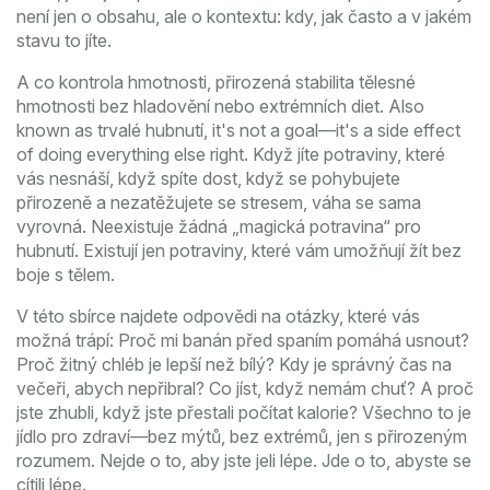
není jen o obsahu, ale o kontextu: kdy, jak často a v jakém
stavu to jíte.
A co
kontrola hmotnosti
,
přirozená stabilita tělesné
hmotnosti bez hladovění nebo extrémních diet
. Also
known as
trvalé hubnutí
, it's not a goal—it's a side effect
of doing everything else right.
Když jíte potraviny, které
vás nesnáší, když spíte dost, když se pohybujete
přirozeně a nezatěžujete se stresem, váha se sama
vyrovná. Neexistuje žádná „magická potravina“ pro
hubnutí. Existují jen potraviny, které vám umožňují žít bez
boje s tělem.
V této sbírce najdete odpovědi na otázky, které vás
možná trápí: Proč mi banán před spaním pomáhá usnout?
Proč žitný chléb je lepší než bílý? Kdy je správný čas na
večeři, abych nepřibral? Co jíst, když nemám chuť? A proč
jste zhubli, když jste přestali počítat kalorie? Všechno to je
jídlo pro zdraví—bez mýtů, bez extrémů, jen s přirozeným
rozumem. Nejde o to, aby jste jeli lépe. Jde o to, abyste se
cítili lépe.