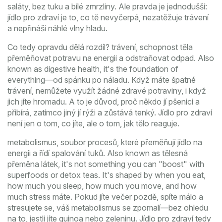
saláty, bez tuku a bílé zmrzliny. Ale pravda je jednodušší:
jídlo pro zdraví je to, co tě nevyčerpá, nezatěžuje trávení
a nepřináší náhlé vlny hladu.
Co tedy opravdu dělá rozdíl?
trávení
,
schopnost těla
přeměňovat potravu na energii a odstraňovat odpad
. Also
known as
digestive health
, it's the foundation of
everything—od spánku po náladu.
Když máte špatné
trávení, nemůžete využít žádné zdravé potraviny, i když
jich jíte hromadu. A to je důvod, proč někdo jí pšenici a
přibírá, zatímco jiný jí rýži a zůstává tenký. Jídlo pro zdraví
není jen o tom, co jíte, ale o tom, jak tělo reaguje.
metabolismus
,
soubor procesů, které přeměňují jídlo na
energii a řídí spalování tuků
. Also known as
tělesná
přeměna látek
, it's not something you can "boost" with
superfoods or detox teas. It's shaped by when you eat,
how much you sleep, how much you move, and how
much stress máte.
Pokud jíte večer pozdě, spíte málo a
stresujete se, váš metabolismus se zpomalí—bez ohledu
na to, jestli jíte quinoa nebo zeleninu. Jídlo pro zdraví tedy