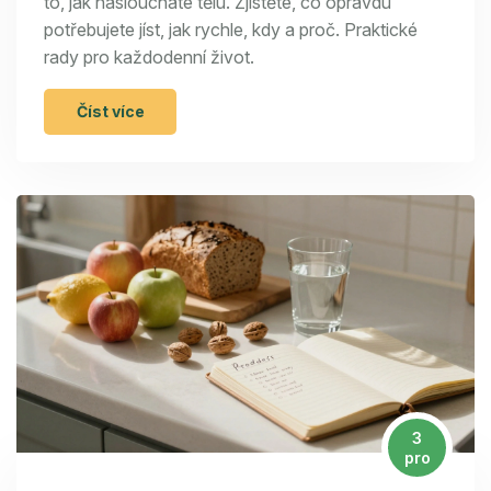
to, jak nasloucháte tělu. Zjistěte, co opravdu
potřebujete jíst, jak rychle, kdy a proč. Praktické
rady pro každodenní život.
Číst více
3
pro