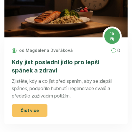
15
říj
0
od Magdalena Dvořáková
Kdy jíst poslední jídlo pro lepší
spánek a zdraví
Zjistěte, kdy a co jíst před spaním, aby se zlepšil
spánek, podpořilo hubnutí i regenerace svalů a
předešlo zažívacím potížím.
Číst více