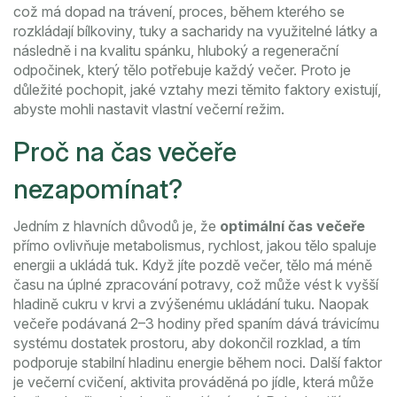
což má dopad na
trávení
,
proces, během kterého se
rozkládají bílkoviny, tuky a sacharidy na využitelné látky
a
následně i na kvalitu
spánku
,
hluboký a regenerační
odpočinek, který tělo potřebuje každý večer
. Proto je
důležité pochopit, jaké vztahy mezi těmito faktory existují,
abyste mohli nastavit vlastní večerní režim.
Proč na čas večeře
nezapomínat?
Jedním z hlavních důvodů je, že
optimální čas večeře
přímo ovlivňuje
metabolismus
,
rychlost, jakou tělo spaluje
energii a ukládá tuk
. Když jíte pozdě večer, tělo má méně
času na úplné zpracování potravy, což může vést k vyšší
hladině cukru v krvi a zvýšenému ukládání tuku. Naopak
večeře podávaná 2–3 hodiny před spaním dává trávicímu
systému dostatek prostoru, aby dokončil rozklad, a tím
podporuje stabilní hladinu energie během noci. Další faktor
je
večerní cvičení
,
aktivita prováděná po jídle, která může