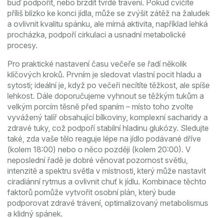
buď podpořit, nebo brzdit tvrdé trávení
. Pokud cvičíte
příliš blízko ke konci jídla, může se zvýšit zátěž na žaludek
a ovlivnit kvalitu spánku, ale mírná aktivita, například lehká
procházka, podpoří cirkulaci a usnadní metabolické
procesy.
Pro praktické nastavení času večeře se řadí několik
klíčových kroků. Prvním je sledovat vlastní pocit hladu a
sytosti; ideální je, když po večeři necítíte těžkost, ale spíše
lehkost. Dále doporučujeme vyhnout se těžkým tukům a
velkým porcím těsně před spaním – místo toho zvolte
vyvážený talíř obsahující bílkoviny, komplexní sacharidy a
zdravé tuky, což podpoří stabilní hladinu glukózy. Sledujte
také, zda vaše tělo reaguje lépe na jídlo podávané dříve
(kolem 18:00) nebo o něco později (kolem 20:00). V
neposlední řadě je dobré věnovat pozornost
světlu
,
intenzitě a spektru světla v místnosti, který může nastavit
ciradiánní rytmus a ovlivnit chuť k jídlu
. Kombinace těchto
faktorů pomůže vytvořit osobní plán, který bude
podporovat zdravé trávení, optimalizovaný metabolismus
a klidný spánek.