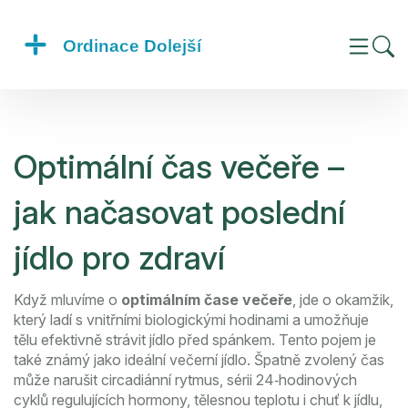
Optimální čas večeře –
jak načasovat poslední
jídlo pro zdraví
Když mluvíme o
optimálním čase večeře
,
jde o okamžik,
který ladí s vnitřními biologickými hodinami a umožňuje
tělu efektivně strávit jídlo před spánkem
. Tento pojem je
také známý jako
ideální večerní jídlo
. Špatně zvolený čas
může narušit
circadiánní rytmus
,
sérii 24‑hodinových
cyklů regulujících hormony, tělesnou teplotu i chuť k jídlu
,