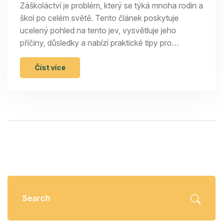
Záškoláctví je problém, který se týká mnoha rodin a
škol po celém světě. Tento článek poskytuje
ucelený pohled na tento jev, vysvětluje jeho
příčiny, důsledky a nabízí praktické tipy pro
prevenci a řešení. Zabýváme se i tím, jaký dopad
může mít záškoláctví na život dítěte a jaké kroky
Číst více
mohou podniknout rodiče a pedagogové k
napravení situace.