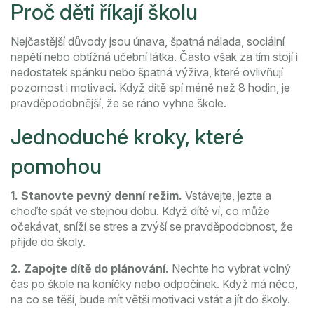
Proč děti říkají školu
Nejčastější důvody jsou únava, špatná nálada, sociální
napětí nebo obtížná učební látka. Často však za tím stojí i
nedostatek spánku nebo špatná výživa, které ovlivňují
pozornost i motivaci. Když dítě spí méně než 8 hodin, je
pravděpodobnější, že se ráno vyhne škole.
Jednoduché kroky, které
pomohou
1. Stanovte pevný denní režim.
Vstávejte, jezte a
choďte spát ve stejnou dobu. Když dítě ví, co může
očekávat, sníží se stres a zvýší se pravděpodobnost, že
přijde do školy.
2. Zapojte dítě do plánování.
Nechte ho vybrat volný
čas po škole na koníčky nebo odpočinek. Když má něco,
na co se těší, bude mít větší motivaci vstát a jít do školy.