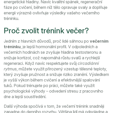
energetické hladiny
. Navíc kvalitní
spánek
,
regenerační
fáze po cvičení, během níž tělo opravuje svaly a doplňuje
energii
výrazně ovlivňuje výsledky vašeho večerního
tréninku.
Proč zvolit trénink večer?
Jedním z hlavních důvodů, proč lidé sáhnou po
večerním
tréninku
, je lepší hormonální profil. V odpoledních a
večerních hodinách se zvyšuje hladina testosteronu a
snižuje kortizol, což napomáhá růstu svalů a rychlejší
regeneraci. Když navíc respektujete svůj
circadiánní
rytmus
, můžete využít přirozený vzestup tělesné teploty,
který zvyšuje pružnost a snižuje riziko zranění. Výsledkem
je vyšší výkon během cvičení a efektivnější spalování
tuků. Pokud trénujete po práci, můžete také využít
psychologické výhody – odvedení stresu z pracovního
dne a lepší soustředění.
Další výhoda spočívá v tom, že večerní trénink snadněji
zapadne do denního rozvrhu. Většina lidí má odpoledne a