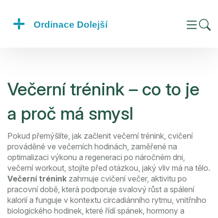
Večerní trénink – co to je
a proč má smysl
Pokud přemýšlíte, jak začlenit
večerní trénink
,
cvičení
prováděné ve večerních hodinách, zaměřené na
optimalizaci výkonu a regeneraci po náročném dni
,
večerní workout
, stojíte před otázkou, jaký vliv má na tělo.
Večerní trénink
zahrnuje
cvičení večer
,
aktivitu po
pracovní době, která podporuje svalový růst a spálení
kalorií
a funguje v kontextu
circadiánního rytmu
,
vnitřního
biologického hodinek, které řídí spánek, hormony a