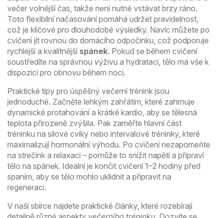
večer volnější čas, takže není nutné vstávat brzy ráno.
Toto flexibilní načasování pomáhá udržet pravidelnost,
což je klíčové pro dlouhodobé výsledky. Navíc můžete po
cvičení jít rovnou do domácího odpočinku, což podporuje
rychlejší a kvalitnější
spánek
. Pokud se během cvičení
soustředíte na správnou výživu a hydrataci, tělo má vše k
dispozici pro obnovu během noci.
Praktické tipy pro úspěšný večerní trénink jsou
jednoduché. Začněte lehkým zahřátím, které zahrnuje
dynamické protahování a krátké kardio, aby se tělesná
teplota přirozeně zvýšila. Pak zaměřte hlavní část
tréninku na silové cviky nebo intervalové tréninky, které
maximalizují hormonální výhodu. Po cvičení nezapomeňte
na strečink a relaxaci – pomůže to snížit napětí a připraví
tělo na spánek. Ideální je končit cvičení 1–2 hodiny před
spaním, aby se tělo mohlo uklidnit a připravit na
regeneraci.
V naší sbírce najdete praktické články, které rozebírají
detailně různé aspekty
večerního tréninku
. Dozvíte se