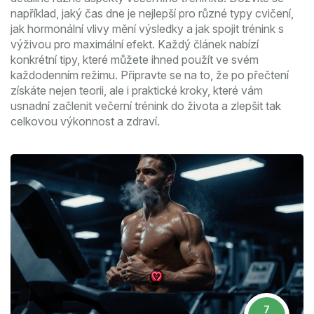
například, jaký čas dne je nejlepší pro různé typy cvičení,
jak hormonální vlivy mění výsledky a jak spojit trénink s
výživou pro maximální efekt. Každý článek nabízí
konkrétní tipy, které můžete ihned použít ve svém
každodenním režimu. Připravte se na to, že po přečtení
získáte nejen teorii, ale i praktické kroky, které vám
usnadní začlenit večerní trénink do života a zlepšit tak
celkovou výkonnost a zdraví.
7