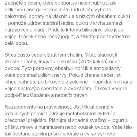
Začněte s jídlem, které podporuje nejen hubnutí, ale i
celkovou energii. Pokud máte rádi chléb, vyberte
celozrnný, bohatý na vlákninu a s nízkým obsahem cukru
– pomůže udržet stabilní hladinu cukru v krvi a zamezí
nárazovému hladu. Přidejte k tomu bílkoviny, jako jsou
vejce, hrášek nebo řecký jogurt, a získáte pocit sytosti na
delší dobu.
Stres často vede k špatným chutím. Místo sladkostí
zkuste ořechy, tmavou čokoládu (70 % kakaa) nebo
ovoce. Tyto potraviny obsahují hořčík a antioxidanty,
které pomáhají uklidnit nervy. Pokud chcete večer jíst
lehce, sáhněte po bílkovině a zelenině – například míchaná
vejce s listovým špenátem a avokádem. Taková večeře
podpoří lepší spánek a nezatíží trávení.
Nezapomeňte na pravidelnost. Jíst třikrát denně v
rozumných porcích udržuje metabolismus aktivní a
předchází přejídání. Plánujte si snadné svačiny – jogurt s
oříšky, mrkev s hummusem nebo kousek ovoce. Vaše tělo
tak dostane stabilní přísun energie a vy se vyhnete