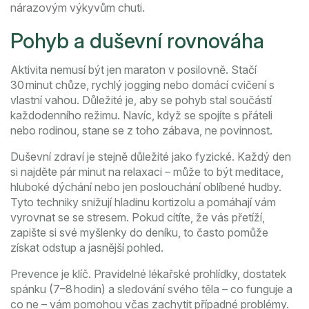
nárazovým výkyvům chuti.
Pohyb a duševní rovnováha
Aktivita nemusí být jen maraton v posilovně. Stačí
30 minut chůze, rychlý jogging nebo domácí cvičení s
vlastní vahou. Důležité je, aby se pohyb stal součástí
každodenního režimu. Navíc, když se spojíte s přáteli
nebo rodinou, stane se z toho zábava, ne povinnost.
Duševní zdraví je stejně důležité jako fyzické. Každý den
si najděte pár minut na relaxaci – může to být meditace,
hluboké dýchání nebo jen poslouchání oblíbené hudby.
Tyto techniky snižují hladinu kortizolu a pomáhají vám
vyrovnat se se stresem. Pokud cítíte, že vás přetíží,
zapište si své myšlenky do deníku, to často pomůže
získat odstup a jasnější pohled.
Prevence je klíč. Pravidelné lékařské prohlídky, dostatek
spánku (7–8 hodin) a sledování svého těla – co funguje a
co ne – vám pomohou včas zachytit případné problémy.