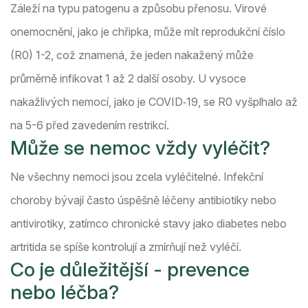
Záleží na typu patogenu a způsobu přenosu. Virové
onemocnění, jako je chřipka, může mít reprodukční číslo
(R0) 1-2, což znamená, že jeden nakažený může
průměrně infikovat 1 až 2 další osoby. U vysoce
nakažlivých nemocí, jako je COVID‑19, se R0 vyšplhalo až
na 5-6 před zavedením restrikcí.
Může se nemoc vždy vyléčit?
Ne všechny nemoci jsou zcela vyléčitelné. Infekční
choroby bývají často úspěšně léčeny antibiotiky nebo
antivirotiky, zatímco chronické stavy jako diabetes nebo
artritida se spíše kontrolují a zmírňují než vyléčí.
Co je důležitější - prevence
nebo léčba?