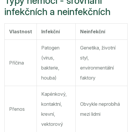
Typy nemocí - srovnání
infekčních a neinfekčních
Vlastnost
Infekční
Neinfekční
Patogen
Genetika, životní
(virus,
styl,
Příčina
bakterie,
environmentální
houba)
faktory
Kapénkový,
kontaktní,
Obvykle neprobíhá
Přenos
krevní,
mezi lidmi
vektorový