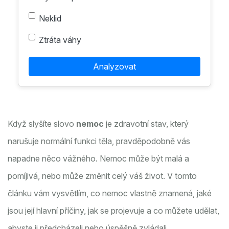
Neklid
Ztráta váhy
Analyzovat
Když slyšíte slovo
nemoc
je
zdravotní stav, který
narušuje normální funkci těla
, pravděpodobně vás
napadne něco vážného. Nemoc může být malá a
pomíjivá, nebo může změnit celý váš život. V tomto
článku vám vysvětlím, co nemoc vlastně znamená, jaké
jsou její hlavní příčiny, jak se projevuje a co můžete udělat,
abyste ji předcházeli nebo úspěšně zvládali.