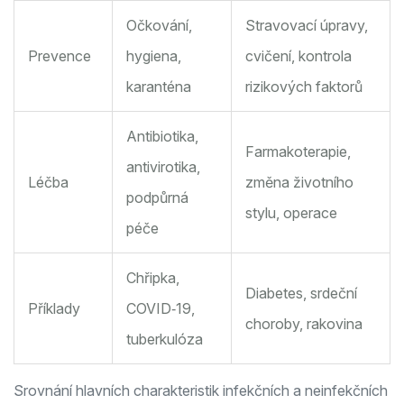
Očkování,
Stravovací úpravy,
Prevence
hygiena,
cvičení, kontrola
karanténa
rizikových faktorů
Antibiotika,
Farmakoterapie,
antivirotika,
Léčba
změna životního
podpůrná
stylu, operace
péče
Chřipka,
Diabetes, srdeční
Příklady
COVID‑19,
choroby, rakovina
tuberkulóza
Srovnání hlavních charakteristik infekčních a neinfekčních