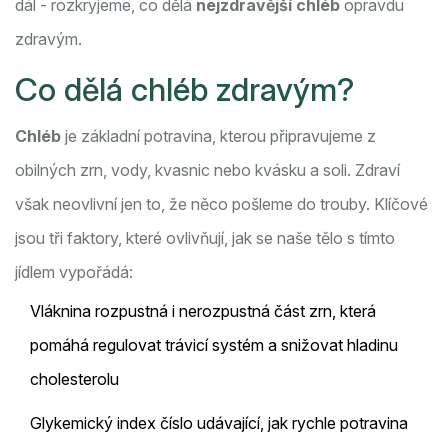
dál - rozkryjeme, co dělá
nejzdravější chléb
opravdu
zdravým.
Co dělá chléb zdravým?
Chléb
je
základní potravina, kterou připravujeme z
obilných zrn, vody, kvasnic nebo kvásku a soli
. Zdraví
však neovlivní jen to, že něco pošleme do trouby. Klíčové
jsou tři faktory, které ovlivňují, jak se naše tělo s tímto
jídlem vypořádá:
Vláknina
rozpustná i nerozpustná část zrn, která
pomáhá regulovat trávicí systém a snižovat hladinu
cholesterolu
Glykemický index
číslo udávající, jak rychle potravina