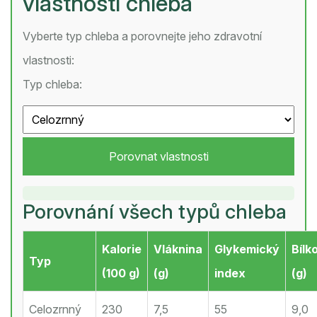
vlastností chleba
Vyberte typ chleba a porovnejte jeho zdravotní
vlastnosti:
Typ chleba:
Porovnat vlastnosti
Porovnání všech typů chleba
Kalorie
Vláknina
Glykemický
Bílk
Typ
(100 g)
(g)
index
(g)
Celozrnný
230
7,5
55
9,0