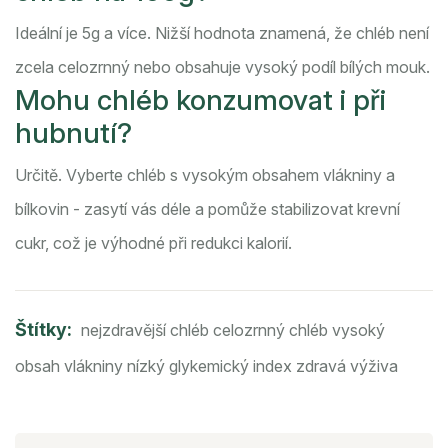
Ideální je 5g a více. Nižší hodnota znamená, že chléb není
zcela celozrnný nebo obsahuje vysoký podíl bílých mouk.
Mohu chléb konzumovat i při
hubnutí?
Určitě. Vyberte chléb s vysokým obsahem vlákniny a
bílkovin - zasytí vás déle a pomůže stabilizovat krevní
cukr, což je výhodné při redukci kalorií.
Štítky:
nejzdravější chléb
celozrnný chléb
vysoký
obsah vlákniny
nízký glykemický index
zdravá výživa