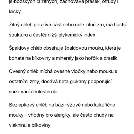
je‑božských či žitných, zachovává prášek, otruby i
klíčky
Žitný chléb
používá část nebo celé žitné zrn, má hustší
strukturu a častěji nižší glykemický index
Špaldový chléb
obsahuje špaldovou mouku, která je
bohatá na bílkoviny a minerály jako hořčík a draslík
Ovesný chléb
míchá ovesné vločky nebo mouku s
ostatními zrny, dodává beta‑glukany podporující
snižování cholesterolu
Bezlepkový chléb na bázi rýžové nebo kukuřičné
mouky - vhodný pro alergiky, ale často chudý na
vlákninu a bílkoviny