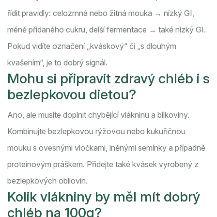
řídit pravidly: celozrnná nebo žitná mouka → nízký GI,
méně přidaného cukru, delší fermentace → také nízký GI.
Pokud vidíte označení „kváskový“ či „s dlouhým
kvašením“, je to dobrý signál.
Mohu si připravit zdravý chléb i s
bezlepkovou dietou?
Ano, ale musíte doplnit chybějící vlákninu a bílkoviny.
Kombinujte bezlepkovou rýžovou nebo kukuřičnou
mouku s ovesnými vločkami, lněnými semínky a případně
proteinovým práškem. Přidejte také kvásek vyrobený z
bezlepkových obilovin.
Kolik vlákniny by měl mít dobrý
chléb na 100g?