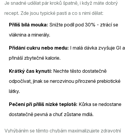
Je snadné udělat pár kroků špatně, i když máte dobrý
recept. Zde jsou typické pasti a co s nimi dělat:
Příliš bílá mouka:
Snižte podíl pod 30% - ztrácí se
vláknina a minerály.
Přidání cukru nebo medu:
I malá dávka zvyšuje GI a
přináší zbytečné kalorie.
Krátký čas kynutí:
Nechte těsto dostatečně
odpočívat, jinak se nerozvinou přirozené prebiotické
látky.
Pečení při příliš nízké teplotě:
Kůrka se nedostane
dostatečně pevná a chuť zůstane mdlá.
Vyhýbáním se těmto chybám maximalizujete zdravotní