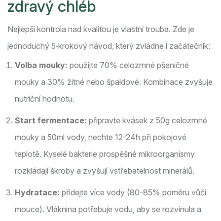
zdravý chléb
Nejlepší kontrola nad kvalitou je vlastní trouba. Zde je
jednoduchý 5‑krokový návod, který zvládne i začátečník:
Volba mouky:
použijte 70% celozrnné pšeničné
mouky a 30% žitné nebo špaldové. Kombinace zvyšuje
nutriční hodnotu.
Start fermentace:
připravte kvásek z 50g celozrnné
mouky a 50ml vody, nechte 12-24h při pokojové
teplotě. Kyselé bakterie
prospěšné mikroorganismy
rozkládají škroby a zvyšují vstřebatelnost minerálů.
Hydratace:
přidejte více vody (80-85% poměru vůči
mouce). Vláknina potřebuje vodu, aby se rozvinula a