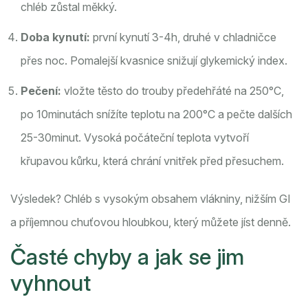
chléb zůstal měkký.
Doba kynutí:
první kynutí 3-4h, druhé v chladničce
přes noc. Pomalejší kvasnice snižují glykemický index.
Pečení:
vložte těsto do trouby předehřáté na 250°C,
po 10minutách snížíte teplotu na 200°C a pečte dalších
25-30minut. Vysoká počáteční teplota vytvoří
křupavou kůrku, která chrání vnitřek před přesuchem.
Výsledek? Chléb s vysokým obsahem vlákniny, nižším GI
a příjemnou chuťovou hloubkou, který můžete jíst denně.
Časté chyby a jak se jim
vyhnout