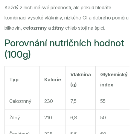
Každý z nich má své přednosti, ale pokud hledáte
kombinaci vysoké vlákniny, nízkého GI a dobrého poměru
bílkovin,
celozrnný
a
žitný
chléb stojí na špici.
Porovnání nutričních hodnot
(100g)
Vláknina
Glykemický
Typ
Kalorie
(g)
index
Celozrnný
230
7,5
55
Žitný
210
6,8
50