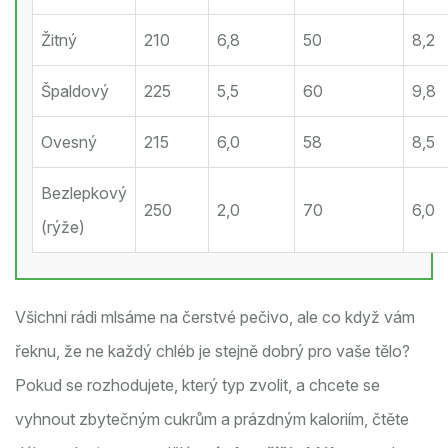
Žitný
210
6,8
50
8,2
Špaldový
225
5,5
60
9,8
Ovesný
215
6,0
58
8,5
Bezlepkový
250
2,0
70
6,0
(rýže)
Všichni rádi mlsáme na čerstvé pečivo, ale co když vám
řeknu, že ne každý chléb je stejně dobrý pro vaše tělo?
Pokud se rozhodujete, který typ zvolit, a chcete se
vyhnout zbytečným cukrům a prázdným kaloriím, čtěte