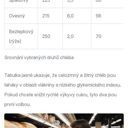
Špaldový
225
5,5
60
Ovesný
215
6,0
58
Bezlepkový
250
2,0
70
(rýže)
Srovnání vybraných druhů chleba
Tabulka jasně ukazuje, že celozrnný a žitný chléb jsou
taháky v oblasti vlákniny a nízkého glykemického indexu.
Pokud chcete snížit rychlé výkyvy cukru, tyto dva jsou
první volbou.