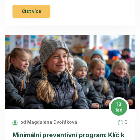
jaké faktory mohou riziko rozvoje této nemoci
zvyšovat, a jaký výzkum v této oblasti aktuálně
Číst více
probíhá. Cílem je poskytnout čtenářům komplexní
přehled o tom, co způsobuje ALS, a nabídnout
také některé tipy, jak můžeme přispět k boji proti
této nemoci.
13
led
0
od Magdalena Dvořáková
Minimální preventivní program: Klíč k