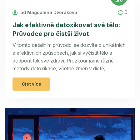
pro
0
od Magdalena Dvořáková
Jak efektivně detoxikovat své tělo:
Průvodce pro čistší život
V tomto detailním průvodci se dozvíte o unikátních
a efektivních způsobech, jak si vyčistit tělo a
podpořit tak své zdraví. Prozkoumáme různé
metody detoxikace, včetně změn v dietě,
doplňování vitamínů a minerálů, důležitosti
hydratace a fyzické aktivity. Článek nabízí
Číst více
praktické tipy a doporučení, jak začlenit tyto
principy do každodenního života a dosáhnout tak
lepšího fyzického i psychického zdraví.