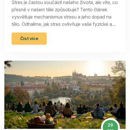
Stres je častou součástí našeho života, ale víte, co
přesně v našem těle způsobuje? Tento článek
vysvětluje mechanismus stresu a jeho dopad na
tělo. Odhalíme, jak stres ovlivňuje vaše fyzické a
psychické zdraví a nabídneme ti praktické tipy, jak s
ním efektivně bojovat. Naučíš se rozpoznávat
Číst více
první příznaky a zjistíš, jak můžeš stresu
předcházet nebo jeho negativní účinky
minimalizovat.
29