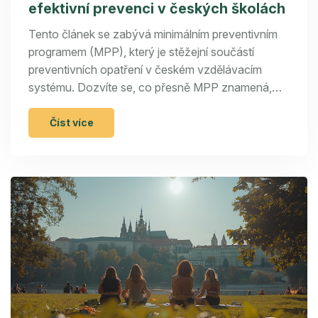
efektivní prevenci v českých školách
Tento článek se zabývá minimálním preventivním
programem (MPP), který je stěžejní součástí
preventivních opatření v českém vzdělávacím
systému. Dozvíte se, co přesně MPP znamená,
jaké má cíle a strukturu, a proč je jeho
implementace v školách tak důležitá. Budeme se
Číst více
také věnovat konkrétním aktivitám a metodám,
které MPP využívá, a poradíme, jak efektivně
zavést MPP ve vaší škole.