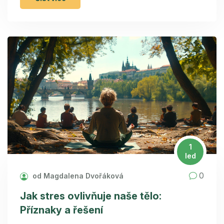
tak psychickými aspekty, které mohou ovlivnit váš
apetit a ukazovat cesty k jeho obnovení.
1
led
0
od Magdalena Dvořáková
Jak stres ovlivňuje naše tělo:
Příznaky a řešení