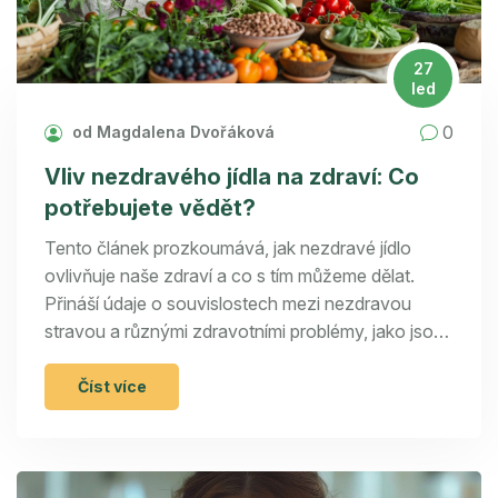
27
led
0
od Magdalena Dvořáková
Vliv nezdravého jídla na zdraví: Co
potřebujete vědět?
Tento článek prozkoumává, jak nezdravé jídlo
ovlivňuje naše zdraví a co s tím můžeme dělat.
Přináší údaje o souvislostech mezi nezdravou
stravou a různými zdravotními problémy, jako jsou
obezita, cukrovka a kardiovaskulární onemocnění.
Obsahuje také praktické tipy na zlepšení
Číst více
stravovacích návyků a přechod na zdravější
životní styl.