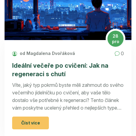
28
pro
0
od Magdalena Dvořáková
Ideální večeře po cvičení: Jak na
regeneraci s chutí
Víte, jaký typ pokrmů byste měli zahrnout do svého
večerního jídelníčku po cvičení, aby vaše tělo
dostalo vše potřebné k regeneraci? Tento článek
vám poskytne ucelený přehled o nejlepších typech
potravin vhodných k večeři po cvičení. Dozvíte se
také o důležitosti časování, kvality potravin a jak
Číst více
úspěšně kombinovat různé živiny, abyste