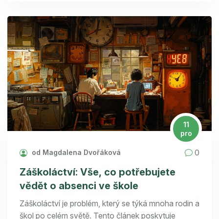
podporovali své tělesné i duševní zdraví.
11
pro
0
od Magdalena Dvořáková
Záškoláctví: Vše, co potřebujete
vědět o absenci ve škole
Záškoláctví je problém, který se týká mnoha rodin a
škol po celém světě. Tento článek poskytuje