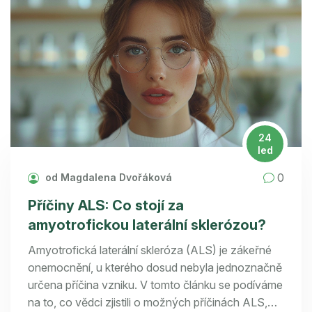
24
led
0
od Magdalena Dvořáková
Příčiny ALS: Co stojí za
amyotrofickou laterální sklerózou?
Amyotrofická laterální skleróza (ALS) je zákeřné
onemocnění, u kterého dosud nebyla jednoznačně
určena příčina vzniku. V tomto článku se podíváme
na to, co vědci zjistili o možných příčinách ALS,