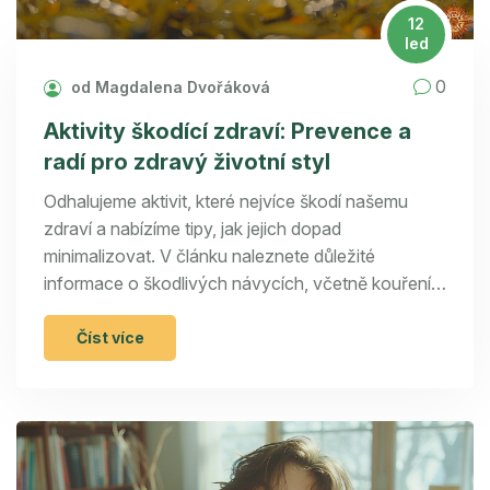
12
led
0
od Magdalena Dvořáková
Aktivity škodící zdraví: Prevence a
radí pro zdravý životní styl
Odhalujeme aktivit, které nejvíce škodí našemu
zdraví a nabízíme tipy, jak jejich dopad
minimalizovat. V článku naleznete důležité
informace o škodlivých návycích, včetně kouření,
sedavého způsobu života, nezdravé stravy a
stresu. Dále poskytujeme návrhy pro zdravější
Číst více
životní volby a zdůrazňujeme význam prevence
pro udržení dobrého zdraví.