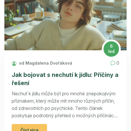
6
led
0
od Magdalena Dvořáková
Jak bojovat s nechutí k jídlu: Příčiny a
řešení
Nechuť k jídlu může být pro mnohé znepokojivým
příznakem, který může mít mnoho různých příčin,
od zdravotních po psychické. Tento článek
poskytuje podrobný přehled o možných příčinách
nechuti k jídlu a nabízí praktické tipy, jak tomuto
problému čelit. Budeme se zabývat jak zdravotními,
Číst více