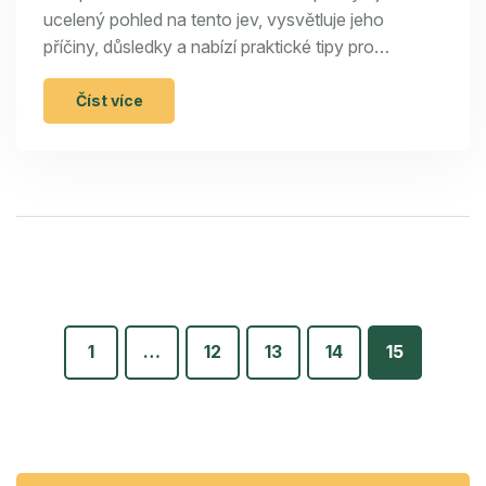
ucelený pohled na tento jev, vysvětluje jeho
příčiny, důsledky a nabízí praktické tipy pro
prevenci a řešení. Zabýváme se i tím, jaký dopad
může mít záškoláctví na život dítěte a jaké kroky
Číst více
mohou podniknout rodiče a pedagogové k
napravení situace.
1
…
12
13
14
15