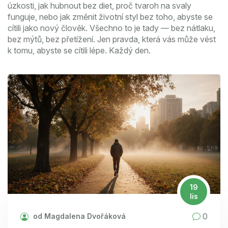
úzkosti, jak hubnout bez diet, proč tvaroh na svaly
funguje, nebo jak změnit životní styl bez toho, abyste se
cítili jako nový člověk. Všechno to je tady — bez nátlaku,
bez mýtů, bez přetížení. Jen pravda, která vás může vést
k tomu, abyste se cítili lépe. Každý den.
19
lis
0
od Magdalena Dvořáková