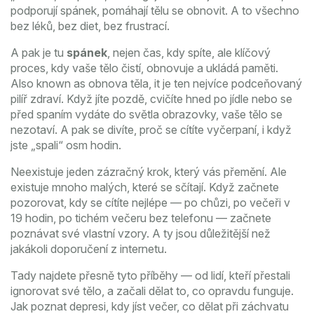
podporují spánek, pomáhají tělu se obnovit. A to všechno
bez léků, bez diet, bez frustrací.
A pak je tu
spánek
,
nejen čas, kdy spíte, ale klíčový
proces, kdy vaše tělo čistí, obnovuje a ukládá paměti
.
Also known as
obnova těla
, it je ten nejvíce podceňovaný
pilíř zdraví.
Když jíte pozdě, cvičíte hned po jídle nebo se
před spaním vydáte do světla obrazovky, vaše tělo se
nezotaví. A pak se divíte, proč se cítíte vyčerpaní, i když
jste „spali“ osm hodin.
Neexistuje jeden zázračný krok, který vás přemění. Ale
existuje mnoho malých, které se sčítají. Když začnete
pozorovat, kdy se cítíte nejlépe — po chůzi, po večeři v
19 hodin, po tichém večeru bez telefonu — začnete
poznávat své vlastní vzory. A ty jsou důležitější než
jakákoli doporučení z internetu.
Tady najdete přesně tyto příběhy — od lidí, kteří přestali
ignorovat své tělo, a začali dělat to, co opravdu funguje.
Jak poznat depresi, kdy jíst večer, co dělat při záchvatu