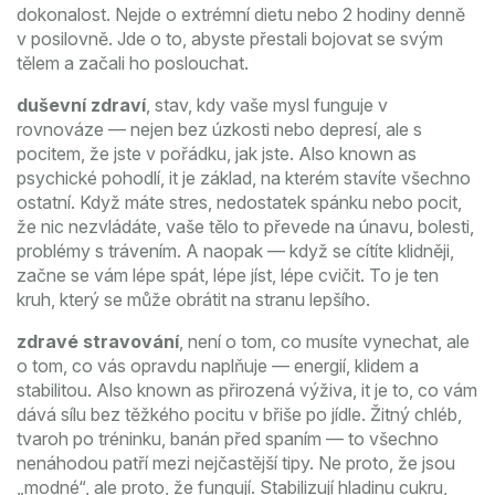
dokonalost. Nejde o extrémní dietu nebo 2 hodiny denně
v posilovně. Jde o to, abyste přestali bojovat se svým
tělem a začali ho poslouchat.
duševní zdraví
,
stav, kdy vaše mysl funguje v
rovnováze — nejen bez úzkosti nebo depresí, ale s
pocitem, že jste v pořádku, jak jste
. Also known as
psychické pohodlí
, it je základ, na kterém stavíte všechno
ostatní.
Když máte stres, nedostatek spánku nebo pocit,
že nic nezvládáte, vaše tělo to převede na únavu, bolesti,
problémy s trávením. A naopak — když se cítíte klidněji,
začne se vám lépe spát, lépe jíst, lépe cvičit. To je ten
kruh, který se může obrátit na stranu lepšího.
zdravé stravování
,
není o tom, co musíte vynechat, ale
o tom, co vás opravdu naplňuje — energií, klidem a
stabilitou
. Also known as
přirozená výživa
, it je to, co vám
dává sílu bez těžkého pocitu v břiše po jídle.
Žitný chléb,
tvaroh po tréninku, banán před spaním — to všechno
nenáhodou patří mezi nejčastější tipy. Ne proto, že jsou
„modné“, ale proto, že fungují. Stabilizují hladinu cukru,