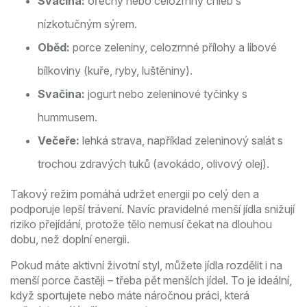
Svačina:
ořechy nebo celozrnný chléb s
nízkotučným sýrem.
Oběd:
porce zeleniny, celozrnné přílohy a libové
bílkoviny (kuře, ryby, luštěniny).
Svačina:
jogurt nebo zeleninové tyčinky s
hummusem.
Večeře:
lehká strava, například zeleninový salát s
trochou zdravých tuků (avokádo, olivový olej).
Takový režim pomáhá udržet energii po celý den a
podporuje lepší trávení. Navíc pravidelné menší jídla snižují
riziko přejídání, protože tělo nemusí čekat na dlouhou
dobu, než doplní energii.
Pokud máte aktivní životní styl, můžete jídla rozdělit i na
menší porce častěji – třeba pět menších jídel. To je ideální,
když sportujete nebo máte náročnou práci, která