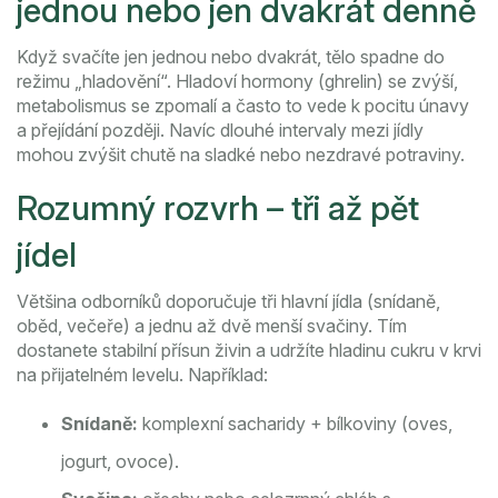
jednou nebo jen dvakrát denně
Když svačíte jen jednou nebo dvakrát, tělo spadne do
režimu „hladovění“. Hladoví hormony (ghrelin) se zvýší,
metabolismus se zpomalí a často to vede k pocitu únavy
a přejídání později. Navíc dlouhé intervaly mezi jídly
mohou zvýšit chutě na sladké nebo nezdravé potraviny.
Rozumný rozvrh – tři až pět
jídel
Většina odborníků doporučuje tři hlavní jídla (snídaně,
oběd, večeře) a jednu až dvě menší svačiny. Tím
dostanete stabilní přísun živin a udržíte hladinu cukru v krvi
na přijatelném levelu. Například:
Snídaně:
komplexní sacharidy + bílkoviny (oves,
jogurt, ovoce).