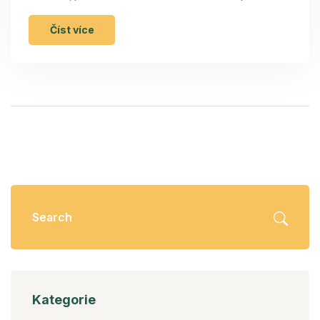
organismus, metabolizmus a celkové zdraví.
Zabývá se nejen tradičními pojetími, ale i moderními
Číst více
přístupy k stravování, zahrnující vliv na hmotnost a
psychické zdraví. Představí zajímavá fakta, tipy a
doporučení od odborníků, která vám pomohou najít
optimální frekvenci jídla pro vaši osobní cestu k
lepšímu zdraví.
Kategorie