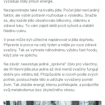
vyžaduje stálý přísun energie.
Nezapomínejte také na kvalitu jídla. Počet jídel není jediný
faktor, ale výběr potravin rozhoduje o výsledku. Snažte
se, aby každé jídlo obsahovalo bílkoviny, vlákninu a
zdravé tuky. To vám zajistí delší pocit sytosti a stabilní
hladinu cukru.
V praxi může být užitečné naplánovat si jídla dopředu.
Připravte si porce na celý týden a mějte po ruce zdravé
svačiny. Tak se vyhnete náhodnému výběru fast foodu,
když jste ve spěchu.
Na závěr: neexistuje jediné „správné“ číslo pro všechny,
ale tři hlavní jídla plus jedna až dvě menší svačiny fungují
dobře pro většinu lidí. Přizpůsobte si rozvrh podle svých
potřeb, poslouchejte tělo a udržujte vyvážený poměr
živin. Tak získáte energii, kterou potřebujete, a podpoříte
svůj metabolismus bez zbytečného stresu.