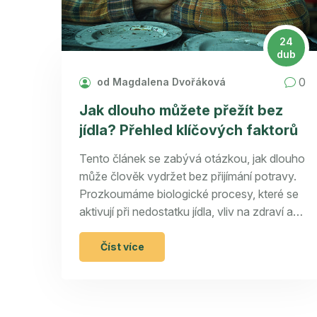
24
dub
0
od Magdalena Dvořáková
Jak dlouho můžete přežít bez
jídla? Přehled klíčových faktorů
Tento článek se zabývá otázkou, jak dlouho
může člověk vydržet bez přijímání potravy.
Prozkoumáme biologické procesy, které se
aktivují při nedostatku jídla, vliv na zdraví a
energii a také případové studie. Článek také
poskytuje užitečné informace o tom, co
Číst více
dělat v situaci, kdy jídlo není dostupné, a jaké
opatření by měly být zváženy pro bezpečné
prodloužení doby bez potravy.