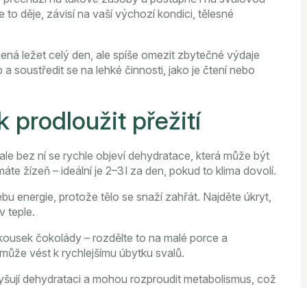
e to děje, závisí na vaší výchozí kondici, tělesné
ená ležet celý den, ale spíše omezit zbytečné výdaje
a soustředit se na lehké činnosti, jako je čtení nebo
 prodloužit přežití
ale bez ní se rychle objeví dehydratace, která může být
máte žízeň – ideální je 2–3 l za den, pokud to klima dovolí.
u energie, protože tělo se snaží zahřát. Najděte úkryt,
v teple.
 kousek čokolády – rozdělte to na malé porce a
 může vést k rychlejšímu úbytku svalů.
yšují dehydrataci a mohou rozproudit metabolismus, což