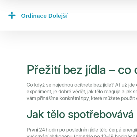
Přežití bez jídla – c
Co když se najednou ocitnete bez jídla? Ať už jde
experiment, je dobré vědět, jak tělo reaguje a jak 
vám přinášíme konkrétní tipy, které můžete použít
Jak tělo spotřebovává
První 24 hodin po posledním jídle tělo čerpá energ
vyčerpání glykogenu (obvykle po 12–18 hodinách)