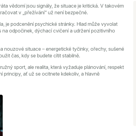
ráta vědomí jsou signály, že situace je kritická. V takovém
račovat v „přežívání“ už není bezpečné.
jídla, je podcenění psychické stránky. Hlad může vyvolat
s na odpočinek, dýchací cvičení a udržení pozitivního
a nouzové situace – energetické tyčinky, ořechy, sušené
žit čas, kdy se budete cítit stabilně.
ružný sport, ale realita, která vyžaduje plánování, respekt
í principy, ať už se ocitnete kdekoliv, a hlavně