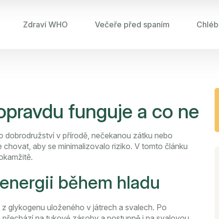
Zdraví WHO
Večeře před spaním
Chléb
o opravdu funguje a co ne
 o dobrodružství v přírodě, nečekanou zátku nebo
se chovat, aby se minimalizovalo riziko. V tomto článku
 okamžitě.
 energii během hladu
ii z glykogenu uloženého v játrech a svalech. Po
 přechází na tukové zásoby a postupně i na svalovou