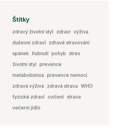
Štítky
zdravý životní styl
zdraví
výživa
duševní zdraví
zdravé stravování
spánek
hubnutí
pohyb
stres
životní styl
prevence
metabolismus
prevence nemocí
zdravá výživa
zdravá strava
WHO
fyzické zdraví
cvičení
strava
večerní jídlo