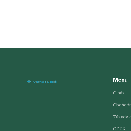
Menu
O nás
Obchodn
Zásady o
GDPR