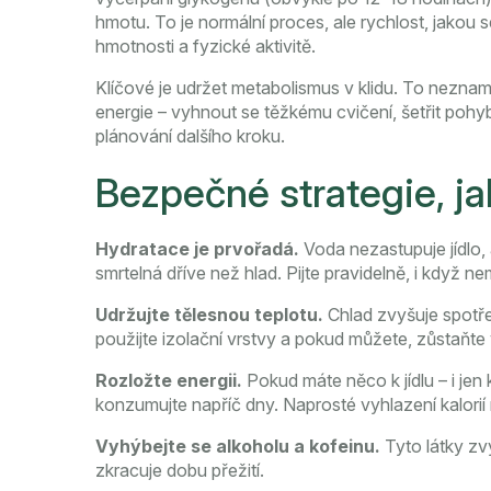
hmotu. To je normální proces, ale rychlost, jakou s
hmotnosti a fyzické aktivitě.
Klíčové je udržet metabolismus v klidu. To neznam
energie – vyhnout se těžkému cvičení, šetřit pohyb 
plánování dalšího kroku.
Bezpečné strategie, jak
Hydratace je prvořadá.
Voda nezastupuje jídlo, 
smrtelná dříve než hlad. Pijte pravidelně, i když ne
Udržujte tělesnou teplotu.
Chlad zvyšuje spotřeb
použijte izolační vrstvy a pokud můžete, zůstaňte 
Rozložte energii.
Pokud máte něco k jídlu – i jen
konzumujte napříč dny. Naprosté vyhlazení kalorií
Vyhýbejte se alkoholu a kofeinu.
Tyto látky zv
zkracuje dobu přežití.