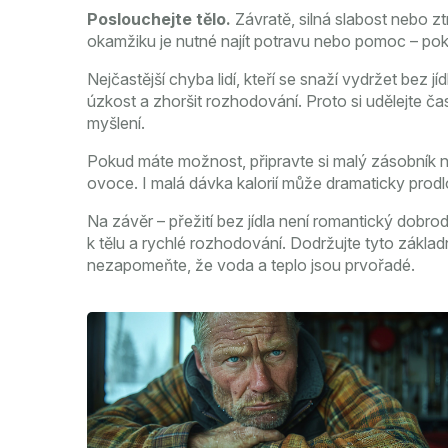
Poslouchejte tělo.
Závratě, silná slabost nebo zt
okamžiku je nutné najít potravu nebo pomoc – pok
Nejčastější chyba lidí, kteří se snaží vydržet bez 
úzkost a zhoršit rozhodování. Proto si udělejte ča
myšlení.
Pokud máte možnost, připravte si malý zásobník n
ovoce. I malá dávka kalorií může dramaticky prodlou
Na závěr – přežití bez jídla není romantický dobrod
k tělu a rychlé rozhodování. Dodržujte tyto základn
nezapomeňte, že voda a teplo jsou prvořadé.