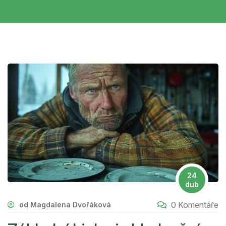
24
dub
0 Komentáře
od Magdalena Dvořáková