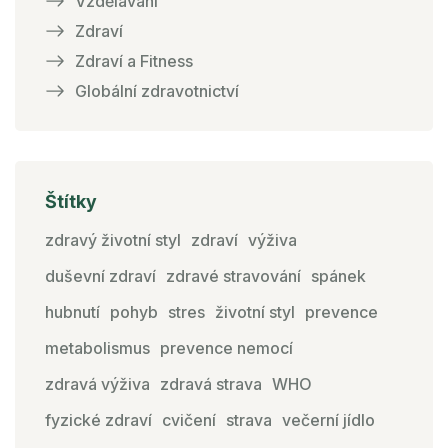
Vzdělávání
Zdraví
Zdraví a Fitness
Globální zdravotnictví
Štítky
zdravý životní styl
zdraví
výživa
duševní zdraví
zdravé stravování
spánek
hubnutí
pohyb
stres
životní styl
prevence
metabolismus
prevence nemocí
zdravá výživa
zdravá strava
WHO
fyzické zdraví
cvičení
strava
večerní jídlo