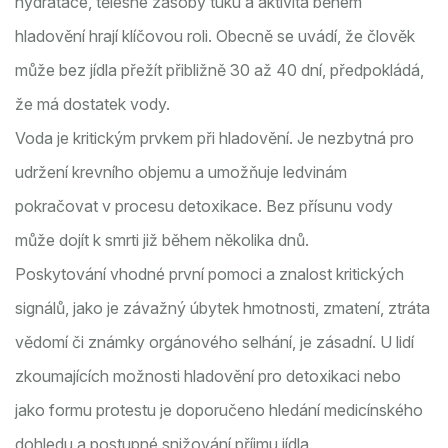
hydratace, tělesné zásoby tuku a aktivita během
hladovění hrají klíčovou roli. Obecně se uvádí, že člověk
může bez jídla přežít přibližně 30 až 40 dní, předpokládá,
že má dostatek vody.
Voda je kritickým prvkem při hladovění. Je nezbytná pro
udržení krevního objemu a umožňuje ledvinám
pokračovat v procesu detoxikace. Bez přísunu vody
může dojít k smrti již během několika dnů.
Poskytování vhodné první pomoci a znalost kritických
signálů, jako je závažný úbytek hmotnosti, zmatení, ztráta
vědomí či známky orgánového selhání, je zásadní. U lidí
zkoumajících možnosti hladovění pro detoxikaci nebo
jako formu protestu je doporučeno hledání medicínského
dohledu a postupné snižování příjmu jídla.