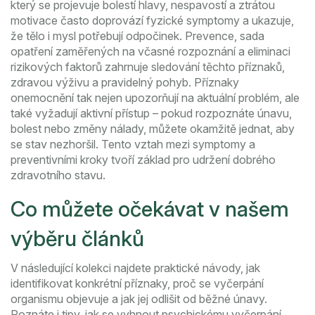
který se projevuje bolestí hlavy, nespavostí a ztrátou
motivace
často doprovází fyzické symptomy a ukazuje,
že tělo i mysl potřebují odpočinek.
Prevence
,
sada
opatření zaměřených na včasné rozpoznání a eliminaci
rizikových faktorů
zahrnuje sledování těchto příznaků,
zdravou výživu a pravidelný pohyb. Příznaky
onemocnění tak nejen upozorňují na aktuální problém, ale
také vyžadují aktivní přístup – pokud rozpoznáte únavu,
bolest nebo změny nálady, můžete okamžitě jednat, aby
se stav nezhoršil. Tento vztah mezi symptomy a
preventivními kroky tvoří základ pro udržení dobrého
zdravotního stavu.
Co můžete očekávat v našem
výběru článků
V následující kolekci najdete praktické návody, jak
identifikovat konkrétní příznaky, proč se vyčerpání
organismu objevuje a jak jej odlišit od běžné únavy.
Poznáte i tipy, jak se vyhnout psychickému vyčerpání