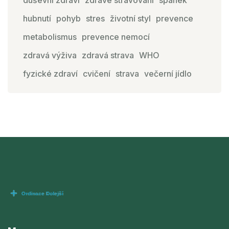
duševní zdraví
zdravé stravování
spánek
hubnutí
pohyb
stres
životní styl
prevence
metabolismus
prevence nemocí
zdravá výživa
zdravá strava
WHO
fyzické zdraví
cvičení
strava
večerní jídlo