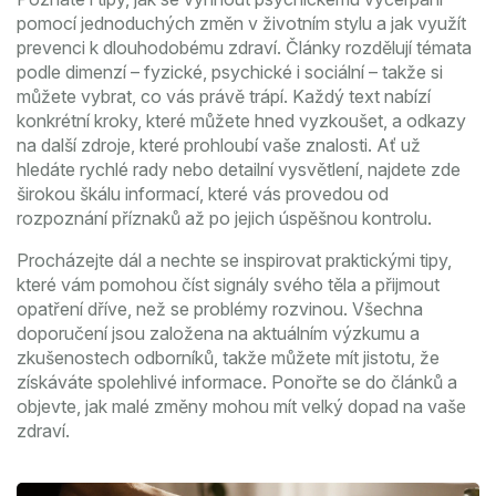
pomocí jednoduchých změn v životním stylu a jak využít
prevenci k dlouhodobému zdraví. Články rozdělují témata
podle dimenzí – fyzické, psychické i sociální – takže si
můžete vybrat, co vás právě trápí. Každý text nabízí
konkrétní kroky, které můžete hned vyzkoušet, a odkazy
na další zdroje, které prohloubí vaše znalosti. Ať už
hledáte rychlé rady nebo detailní vysvětlení, najdete zde
širokou škálu informací, které vás provedou od
rozpoznání příznaků až po jejich úspěšnou kontrolu.
Procházejte dál a nechte se inspirovat praktickými tipy,
které vám pomohou číst signály svého těla a přijmout
opatření dříve, než se problémy rozvinou. Všechna
doporučení jsou založena na aktuálním výzkumu a
zkušenostech odborníků, takže můžete mít jistotu, že
získáváte spolehlivé informace. Ponořte se do článků a
objevte, jak malé změny mohou mít velký dopad na vaše
zdraví.