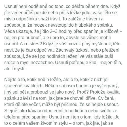
Usnutí není oddělené od toho, co děláte během dne. Když
jíte večer příliš pozdě nebo příliš těžké jídlo, vaše tělo se
místo odpočinku snaží trávit. To zatěžuje trávení a
způsobuje, že mozek nevstoupí do hlubokého spánku.
Věda ukazuje, že jídlo 2–3 hodiny před spaním je klíčové –
ne jen pro hubnutí, ale i pro to, abyste se vůbec mohli
usnout. A co stres? Když je váš mozek plný myšlenek, tělo
neví, že je čas odpočívat. Záchvaty úzkosti nebo přetížení
způsobují, že se i po hodinách ležení ve vás stále buší
srdce a mysl nezatichne. Usnutí potřebuje klid – nejen těla,
ale i mysli.
Nejde o to, kolik hodin ležíte, ale o to, kolik z nich je
skutečně kvalitních. Někdo spí osm hodin a je vyčerpaný,
jiný spí pět a probouzí se jako nový. Proč? Protože kvalita
spánku závisí na tom, jak jste se chovali dříve. Cvičení,
které děláte večer, může být příčinou, že se nejde usnout.
Stejně jako káva v odpoledních hodinách nebo světlo ze
telefonu před spaním. Usnutí není jen o tom, kdy ležíte. Je
to o celém vašem životním stylu – o tom, jak jíte, jak se