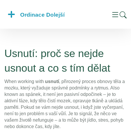
Usnutí: proč se nejde
usnout a co s tím dělat
When working with
usnutí
,
přirozený proces obnovy těla a
mozku, který vyžaduje správné podmínky a rytmus
. Also
known as
spánek
, it
není jen pasivní odpočinek – je to
aktivní fáze, kdy tělo čistí mozek, opravuje tkáně a ukládá
paměti
.
Pokud se vám nejde usnout, i když jste vyčerpaní,
není to jen problém s vaší vůlí. Je to signál, že něco ve
vašem životě nefunguje – a to může být jídlo, stres, pohyb
nebo dokonce čas, kdy jíte.