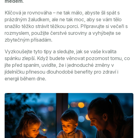
medem
.
Klíčová je rovnováha – ne tak málo, abyste šli spát s
prázdným žaludkem, ale ne tak moc, aby se vám tělo
snažilo těžko strávit těžkou porci. Připravujte si večeři s
rozmyslem, použijte čerstvé suroviny a vyhýbejte se
zbytečným přísadám.
Vyzkoušejte tyto tipy a sledujte, jak se vaše kvalita
spánku zlepší. Když budete věnovat pozornost tomu, co
jíte před spaním, uvidíte, že i jednoduché změny v
jídelníčku přinesou dlouhodobé benefity pro zdraví i
energii během dne.