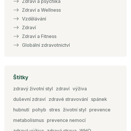
Zdraví a psychika
Zdraví a Wellness
Vzdělávání
Zdraví
Zdraví a Fitness
Globální zdravotnictví
Štítky
zdravý životní styl
zdraví
výživa
duševní zdraví
zdravé stravování
spánek
hubnutí
pohyb
stres
životní styl
prevence
metabolismus
prevence nemocí
zdravá výživa
zdravá strava
WHO