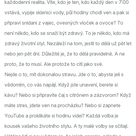
každodenní realita. Víte, kdo je ten, kdo každý den v 7:00
vstává, vypije sklenici vody, půl hodiny chodí ven a pak si
připraví snídani z vajec, ovesných vloček a ovoce? To
není někdo, kdo se snaží být zdravý. To je někdo, kdo má
zdravý životní styl. Nezáleží na tom, jestli to dělá už pět let
nebo jen pět dní. Důležité je, že to dělá pravidelně. A ne
proto, že to musí. Ale protože to cítí jako své.
Nejde o to, mít dokonalou stravu. Jde o to, abyste jeli s
vědomím, co vás napájí. Když jste unavení, berete si
kávu? Nebo si připravíte čaj s citrónem a zázvorom? Když
máte stres, jdete ven na procházku? Nebo si zapnete
YouTube a proklikáte si hodinu videí? Každá volba je
kousek vašeho životního stylu. A ty malé volby se sčítají.