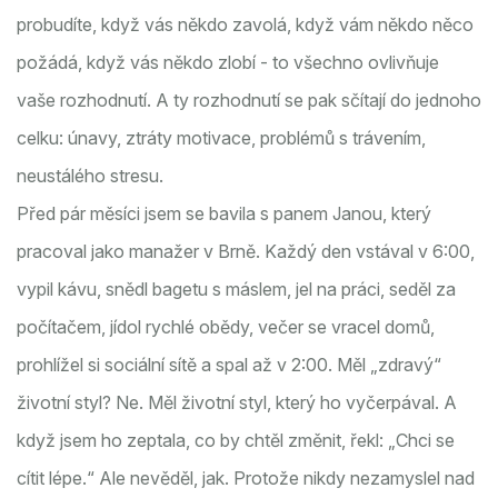
probudíte, když vás někdo zavolá, když vám někdo něco
požádá, když vás někdo zlobí - to všechno ovlivňuje
vaše rozhodnutí. A ty rozhodnutí se pak sčítají do jednoho
celku: únavy, ztráty motivace, problémů s trávením,
neustálého stresu.
Před pár měsíci jsem se bavila s panem Janou, který
pracoval jako manažer v Brně. Každý den vstával v 6:00,
vypil kávu, snědl bagetu s máslem, jel na práci, seděl za
počítačem, jídol rychlé obědy, večer se vracel domů,
prohlížel si sociální sítě a spal až v 2:00. Měl „zdravý“
životní styl? Ne. Měl životní styl, který ho vyčerpával. A
když jsem ho zeptala, co by chtěl změnit, řekl: „Chci se
cítit lépe.“ Ale nevěděl, jak. Protože nikdy nezamyslel nad