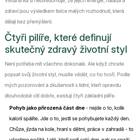
Většina lidí si neuvědomuje, že jejich energie, nálada a
zdraví jsou výsledkem tisíce malých rozhodnutí, která
dělají bez přemýšlení.
Čtyři pilíře, které definují
skutečný zdravý životní styl
Není potřeba mít všechno dokonalé. Ale když chcete
popsat svůj životní styl, musíte vědět, co ho tvoří. Podle
mých pozorování a zkušeností s lidmi, kteří opravdu
dlouhodobě cítí dobře, existují čtyři základní pilíře.
Pohyb jako přirozená část dne
- nejde o to, kolik
kalorií spálíte. Jde o to, jestli se pohybujete každý den.
Chůze, jízda na kole, hraní s dětmi, práce v zahradě - to
všechno počítá. Lidé, kteří sedí celý den, pak se snaží