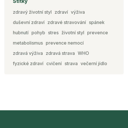
Štítky
zdravý životní styl
zdraví
výživa
duševní zdraví
zdravé stravování
spánek
hubnutí
pohyb
stres
životní styl
prevence
metabolismus
prevence nemocí
zdravá výživa
zdravá strava
WHO
fyzické zdraví
cvičení
strava
večerní jídlo