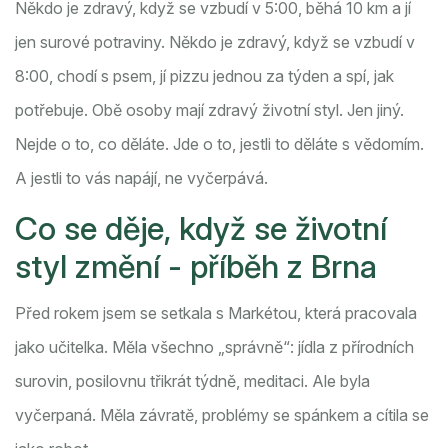
Někdo je zdravý, když se vzbudí v 5:00, běhá 10 km a jí
jen surové potraviny. Někdo je zdravý, když se vzbudí v
8:00, chodí s psem, jí pizzu jednou za týden a spí, jak
potřebuje. Obě osoby mají zdravý životní styl. Jen jiný.
Nejde o to, co děláte. Jde o to, jestli to děláte s vědomím.
A jestli to vás napájí, ne vyčerpává.
Co se děje, když se životní
styl změní - příběh z Brna
Před rokem jsem se setkala s Markétou, která pracovala
jako učitelka. Měla všechno „správně“: jídla z přírodních
surovin, posilovnu třikrát týdně, meditaci. Ale byla
vyčerpaná. Měla závratě, problémy se spánkem a cítila se