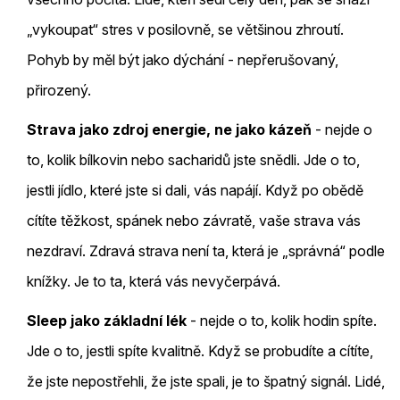
„vykoupat“ stres v posilovně, se většinou zhroutí.
Pohyb by měl být jako dýchání - nepřerušovaný,
přirozený.
Strava jako zdroj energie, ne jako kázeň
- nejde o
to, kolik bílkovin nebo sacharidů jste snědli. Jde o to,
jestli jídlo, které jste si dali, vás napájí. Když po obědě
cítíte těžkost, spánek nebo závratě, vaše strava vás
nezdraví. Zdravá strava není ta, která je „správná“ podle
knížky. Je to ta, která vás nevyčerpává.
Sleep jako základní lék
- nejde o to, kolik hodin spíte.
Jde o to, jestli spíte kvalitně. Když se probudíte a cítíte,
že jste nepostřehli, že jste spali, je to špatný signál. Lidé,