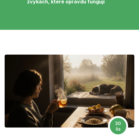
zvykách, které opravdu fungují
30
lis