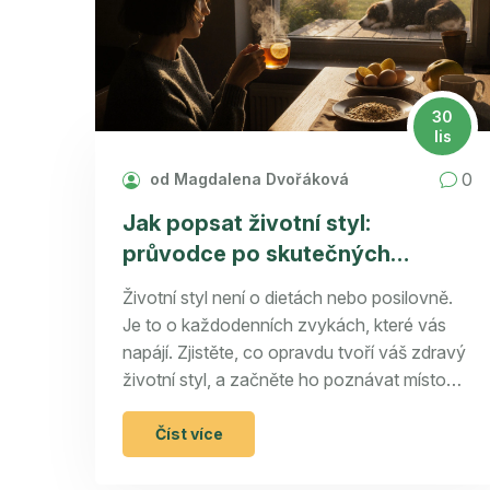
30
lis
0
od Magdalena Dvořáková
Jak popsat životní styl:
průvodce po skutečných
zvykách, které opravdu fungují
Životní styl není o dietách nebo posilovně.
Je to o každodenních zvykách, které vás
napájí. Zjistěte, co opravdu tvoří váš zdravý
životní styl, a začněte ho poznávat místo
toho, abyste ho snažili změnit.
Číst více