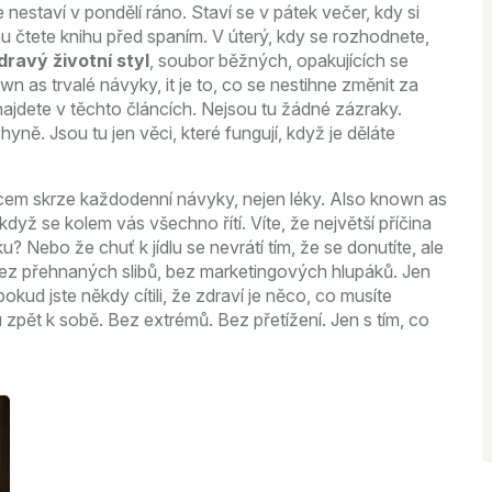
 nestaví v pondělí ráno. Staví se v pátek večer, kdy si
nu čtete knihu před spaním. V úterý, kdy se rozhodnete,
dravý životní styl
,
soubor běžných, opakujících se
own as
trvalé návyky
, it je to, co se nestihne změnit za
najdete v těchto článcích. Nejsou tu žádné zázraky.
hyně. Jsou tu jen věci, které fungují, když je děláte
em skrze každodenní návyky, nejen léky
. Also known as
, když se kolem vás všechno řítí. Víte, že největší příčina
u? Nebo že chuť k jídlu se nevrátí tím, že se donutíte, ale
 bez přehnaných slibů, bez marketingových hlupáků. Jen
okud jste někdy cítili, že zdraví je něco, co musíte
u zpět k sobě. Bez extrémů. Bez přetížení. Jen s tím, co