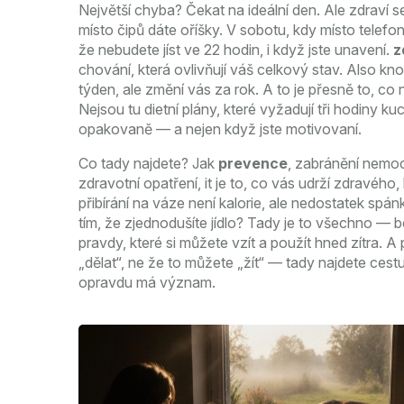
Největší chyba? Čekat na ideální den. Ale zdraví se
místo čipů dáte oříšky. V sobotu, kdy místo telefo
že nebudete jíst ve 22 hodin, i když jste unavení.
z
chování, která ovlivňují váš celkový stav
. Also kn
týden, ale změní vás za rok.
A to je přesně to, co 
Nejsou tu dietní plány, které vyžadují tři hodiny kuc
opakovaně — a nejen když jste motivovaní.
Co tady najdete? Jak
prevence
,
zabránění nemoc
zdravotní opatření
, it je to, co vás udrží zdravého
přibírání na váze není kalorie, ale nedostatek spánk
tím, že zjednodušíte jídlo? Tady je to všechno —
pravdy, které si můžete vzít a použít hned zítra.
A p
„dělat“, ne že to můžete „žít“ — tady najdete cest
opravdu má význam.