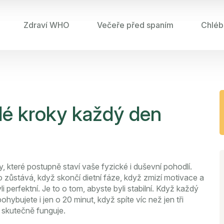
Zdraví WHO
Večeře před spaním
Chléb
lé kroky každý den
y, které postupně staví vaše fyzické i duševní pohodlí
.
, co zůstává, když skončí dietní fáze, když zmizí motivace a
i perfektní. Je to o tom, abyste byli stabilní. Když každý
hybujete i jen o 20 minut, když spíte víc než jen tři
o skutečně funguje.