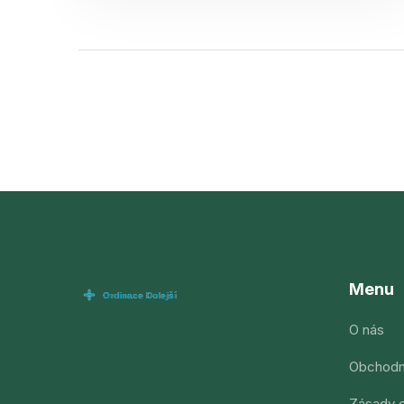
Menu
O nás
Obchodn
Zásady o