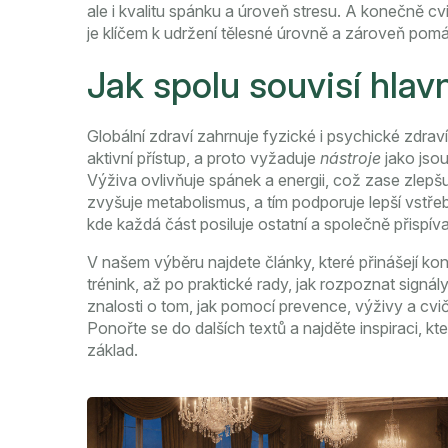
ale i kvalitu spánku a úroveň stresu. A konečně
cv
je klíčem k udržení tělesné úrovně a zároveň pom
Jak spolu souvisí hlavn
Globální zdraví zahrnuje fyzické i psychické zdrav
aktivní přístup, a proto vyžaduje
nástroje
jako jsou
Výživa ovlivňuje spánek a energii, což zase zlepšuj
zvyšuje metabolismus, a tím podporuje lepší vstřeb
kde každá část posiluje ostatní a společně přispí
V našem výběru najdete články, které přinášejí konkr
trénink, až po praktické rady, jak rozpoznat signá
znalosti o tom, jak pomocí prevence, výživy a cvi
Ponořte se do dalších textů a najděte inspiraci, k
základ.