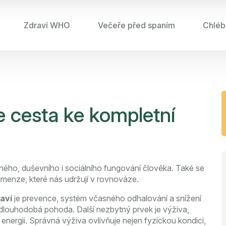
Zdraví WHO
Večeře před spaním
Chléb
še cesta ke kompletní
sného, duševního i sociálního fungování člověka
. Také se
imenze, které nás udržují v rovnováze.
aví
je
prevence
,
systém včasného odhalování a snížení
 dlouhodobá pohoda. Další nezbytný prvek je
výživa
,
 energii
. Správná výživa ovlivňuje nejen fyzickou kondici,