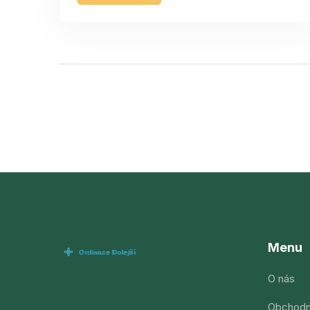
Menu
O nás
Obchodn