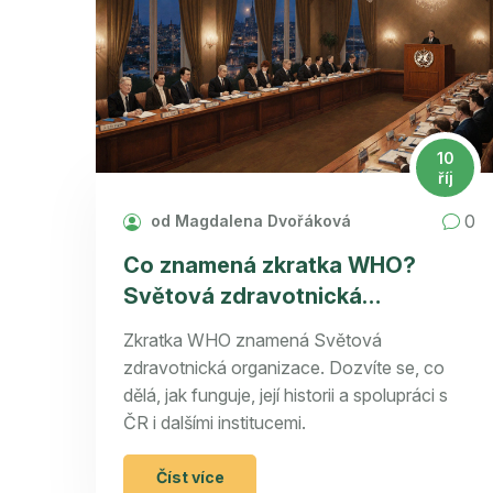
10
říj
0
od Magdalena Dvořáková
Co znamená zkratka WHO?
Světová zdravotnická
organizace
Zkratka WHO znamená Světová
zdravotnická organizace. Dozvíte se, co
dělá, jak funguje, její historii a spolupráci s
ČR i dalšími institucemi.
Číst více