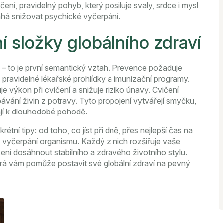
ičení
,
pravidelný pohyb, který posiluje svaly, srdce i mysl
áhá snižovat psychické vyčerpání.
í složky globálního zdraví
í – to je první semantický vztah. Prevence požaduje
 pravidelné lékařské prohlídky a imunizační programy.
e výkon při cvičení a snižuje riziko únavy. Cvičení
ávání živin z potravy. Tyto propojení vytvářejí smyčku,
vají k dlouhodobé pohodě.
étní tipy: od toho, co jíst při dně, přes nejlepší čas na
ly vyčerpání organismu. Každý z nich rozšiřuje vaše
čení dosáhnout stabilního a zdravého životního stylu.
terá vám pomůže postavit své globální zdraví na pevný