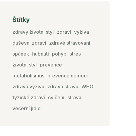
Štítky
zdravý životní styl
zdraví
výživa
duševní zdraví
zdravé stravování
spánek
hubnutí
pohyb
stres
životní styl
prevence
metabolismus
prevence nemocí
zdravá výživa
zdravá strava
WHO
fyzické zdraví
cvičení
strava
večerní jídlo