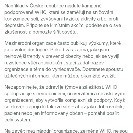
Například v České republice najdete kampaně
podporované WHO, které se zaměřují na snižování
konzumace soli, zvyšování fyzické aktivity a boj proti
depresím. Připojte se k místním akcím, podělte se o své
zkušenosti a pomozte šířit osvětu.
Mezinárodní organizace často publikují výzkumy, které
jsou volně dostupné. Pokud vás zajímá, jaké jsou
nejnovější trendy v prevenci obezity nebo jak se vyvíjí
rezistence vůči antibiotikům, stačí zadat název
organizace a téma do vyhledávače. Dostanete spoustu
užitečných informací, které můžete okamžitě využít.
Nezapomínejte, že zdraví je týmová záležitost. WHO
spolupracuje s nemocnicemi, univerzitami a neziskovými
organizacemi, aby vytvořila komplexní síť podpory. Když
se člověk zapojí do takové sítě – ať už jako dobrovolník,
pacient nebo jen informovaný občan – pomáhá posílit
celý systém.
Na závěr: mezinárodní organizace, zejména WHO, nejsou