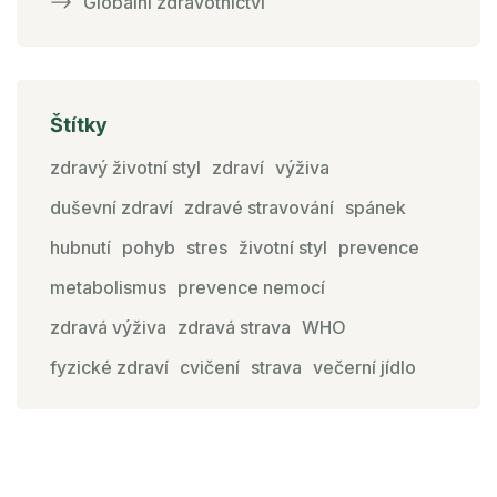
Globální zdravotnictví
Štítky
zdravý životní styl
zdraví
výživa
duševní zdraví
zdravé stravování
spánek
hubnutí
pohyb
stres
životní styl
prevence
metabolismus
prevence nemocí
zdravá výživa
zdravá strava
WHO
fyzické zdraví
cvičení
strava
večerní jídlo