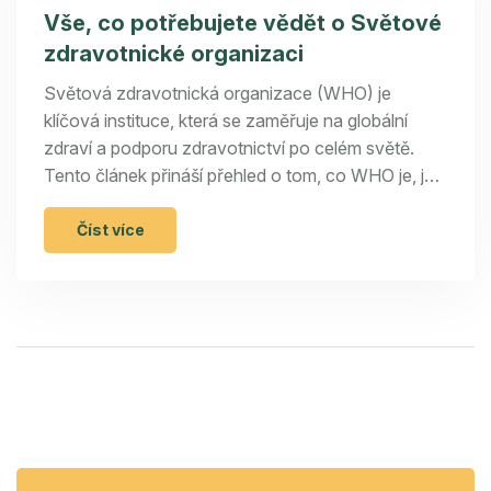
Vše, co potřebujete vědět o Světové
zdravotnické organizaci
Světová zdravotnická organizace (WHO) je
klíčová instituce, která se zaměřuje na globální
zdraví a podporu zdravotnictví po celém světě.
Tento článek přináší přehled o tom, co WHO je, jak
funguje, jakou má historii a důležitost v současné
době. Seznamte se také s několika zajímavostmi a
Číst více
praktickými tipy, které WHO poskytuje.