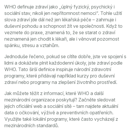
WHO definuje zdraví jako „úplný fyzický, psychický i
sociální stav, nikoli jen nepřítomnost nemoci“. Tohle užití
slova zdraví jde dál než jen lékařská péče – zahrnuje i
duševní pohodu a schopnost žít ve společnosti. Když to
vezmete do praxe, znamená to, že se starat o zdraví
neznamená jen chodit k lékaři, ale i věnovat pozornost
spánku, stresu a vztahům.
Jednoduše řečeno, pokud se cítíte dobře, jste ve spojení s
lidmi a dokážete plnit každodenní úkoly, jste zdraví podle
WHO. Tato širší definice inspiruje národní zdravotní
programy, které přidávají například kurzy pro duševní
zdraví nebo programy na zlepšení životního prostředí.
Jak můžete těžit z informací, které WHO a další
mezinárodní organizace poskytují? Začněte sledovat
jejich oficiální web a sociální sítě – tam najdete aktuální
data o očkování, výživě a preventivních opatřeních.
Využijte také lokální programy, které často vycházejí z
mezinárodních standardů.