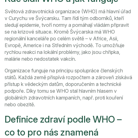
Světová zdravotnická organizace (WHO) má hlavní úřad
v Curychu ve Švýcarsku. Tam řídí tým odborníků, kteří
sledují epidemie, tvoří normy a pomáhají vládám připravit
se na krizové situace. Kromě Švýcarska má WHO
regionální kanceláře po celém světě – v Africe, Asii,
Evropě, Americe i na Středním východě. To umožňuje
rychlou reakci na lokální problémy, jako jsou chřipka,
malárie nebo nedostatek vakcín.
Organizace funguje na principu spolupráce členských
států. Každá země přispívá rozpočtem a zároveň získává
přístup k vědeckým datům, doporučením a technické
podpoře. Díky tomu se WHO stal hlavním hlasem v
globálních zdravotních kampaních, např. proti kouření
nebo obezitě.
Definice zdraví podle WHO –
co to pro nás znamená