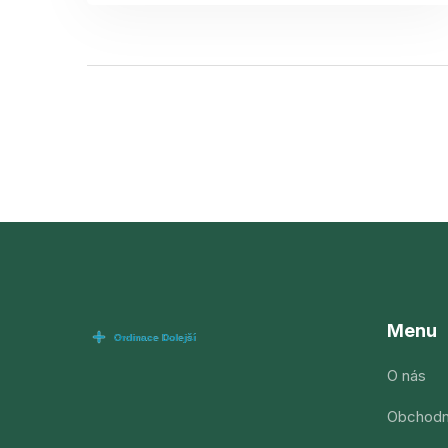
Menu
O nás
Obchodn