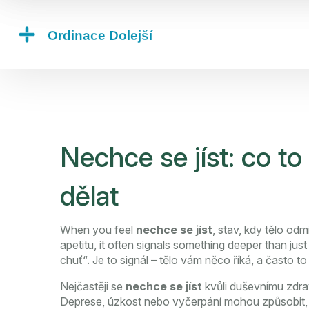
Nechce se jíst: co t
dělat
When you feel
nechce se jíst
,
stav, kdy tělo odmí
apetitu
, it often signals something deeper than just
chuť“. Je to signál – tělo vám něco říká, a často to 
Nejčastěji se
nechce se jíst
kvůli
duševnímu zdra
Deprese, úzkost nebo vyčerpání mohou způsobit, že 