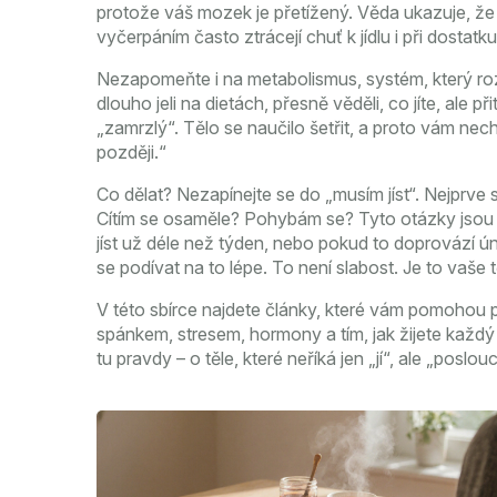
protože váš mozek je přetížený. Věda ukazuje, ž
vyčerpáním často ztrácejí chuť k jídlu i při dostatku 
Nezapomeňte i na
metabolismus
,
systém, který ro
dlouho jeli na dietách, přesně věděli, co jíte, ale p
„zamrzlý“. Tělo se naučilo šetřit, a proto vám nechc
později.“
Co dělat? Nezapínejte se do „musím jíst“. Nejprve
Cítím se osaměle? Pohybám se? Tyto otázky jsou dů
jíst už déle než týden, nebo pokud to doprovází ú
se podívat na to lépe. To není slabost. Je to vaše 
V této sbírce najdete články, které vám pomohou po
spánkem, stresem, hormony a tím, jak žijete každý 
tu pravdy – o těle, které neříká jen „jí“, ale „poslouc