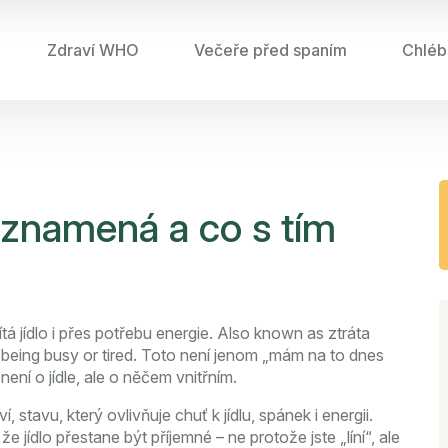
Zdraví WHO
Večeře před spaním
Chléb
o znamená a co s tím
tá jídlo i přes potřebu energie
. Also known as
ztráta
 being busy or tired.
Toto není jenom „mám na to dnes
není o jídle, ale o něčem vnitřním.
ví
,
stavu, který ovlivňuje chuť k jídlu, spánek i energii
.
jídlo přestane být příjemné – ne protože jste „líní“, ale