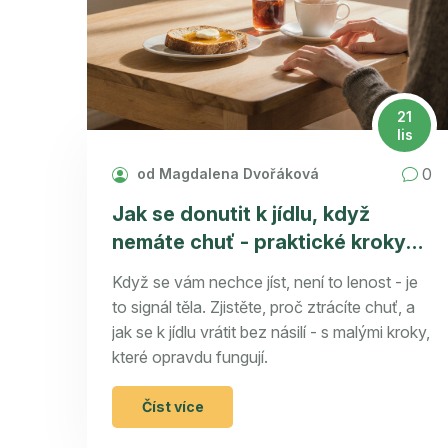
21
lis
0
od Magdalena Dvořáková
Jak se donutit k jídlu, když
nemáte chuť - praktické kroky
pro každodenní život
Když se vám nechce jíst, není to lenost - je
to signál těla. Zjistěte, proč ztrácíte chuť, a
jak se k jídlu vrátit bez násilí - s malými kroky,
které opravdu fungují.
Číst více