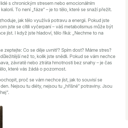
e lidé s chronickým stresem nebo emocionálním
kalorií. To není „fáze“ – je to tělo, které se snaží přežít.
zhoduje, jak tělo využívá potravu a energii
. Pokud jste
řitom jste se cítili vyčerpaní – váš metabolismus může být
e jíst. I když jste hladoví, tělo říká: „Nechme to na
 se zeptejte: Co se děje uvnitř? Spím dost? Máme stres?
ležitější než to, kolik jste snědli. Pokud se vám nechce
nava, závratě nebo ztráta hmotnosti bez snahy – je čas
tělo, které vás žádá o pozornost.
chopit, proč se vám nechce jíst, jak to souvisí se
den. Nejsou tu diéty, nejsou tu „hříšné“ potraviny. Jsou
hej“.