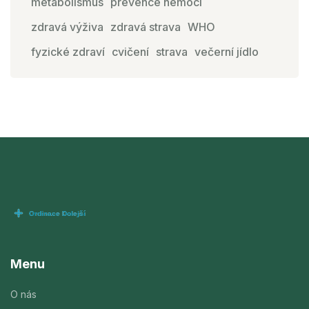
metabolismus
prevence nemocí
zdravá výživa
zdravá strava
WHO
fyzické zdraví
cvičení
strava
večerní jídlo
Menu
O nás