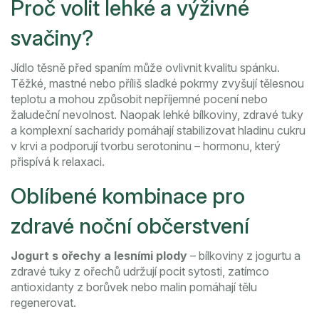
Proč volit lehké a výživné
svačiny?
Jídlo těsně před spaním může ovlivnit kvalitu spánku.
Těžké, mastné nebo příliš sladké pokrmy zvyšují tělesnou
teplotu a mohou způsobit nepříjemné pocení nebo
žaludeční nevolnost. Naopak lehké bílkoviny, zdravé tuky
a komplexní sacharidy pomáhají stabilizovat hladinu cukru
v krvi a podporují tvorbu serotoninu – hormonu, který
přispívá k relaxaci.
Oblíbené kombinace pro
zdravé noční občerstvení
Jogurt s ořechy a lesními plody
– bílkoviny z jogurtu a
zdravé tuky z ořechů udržují pocit sytosti, zatímco
antioxidanty z borůvek nebo malin pomáhají tělu
regenerovat.