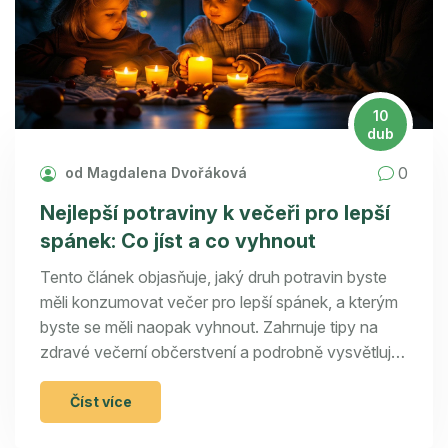
10
dub
0
od Magdalena Dvořáková
Nejlepší potraviny k večeři pro lepší
spánek: Co jíst a co vyhnout
Tento článek objasňuje, jaký druh potravin byste
měli konzumovat večer pro lepší spánek, a kterým
byste se měli naopak vyhnout. Zahrnuje tipy na
zdravé večerní občerstvení a podrobně vysvětluje,
jak různé potraviny ovlivňují váš spánek. Přináší
praktické rady pro výběr správné večeře, která
Číst více
podporuje kvalitní odpočinek, a nabízí konkrétní