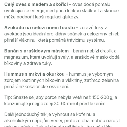
Celý oves s medem a skořicí
– oves dodá pomalu
uvolňující se energii, med přidá lehkou sladkost a skořice
může podpořit lepší regulaci glukózy.
Avokádo na celozrnném toastu
– zdravé tuky z
avokáda jsou ideální pro klidný spánek a celozrnný chléb
přináší vlákninu, která pomáhá trávicímu systému.
Banán s arašídovým máslem
– banán nabízí draslík a
magnézium, které uvolňují svaly, a arašídové máslo dodá
bílkoviny a zdravé tuky.
Hummus s mrkví a okurkou
– hummus je výborným
zdrojem rostlinných bílkovin a vlákniny, zatímco zelenina
přináší nízkokalorické osvěžení.
Tip: Snažte se, aby porce nebyla větší než 150‑200 g, a
konzumujte ji nejpozději 30‑60 minut před ležením.
Další jednoduchý trik je vyhnout se kofeinu a
alkoholickým nápojům večer, protože oba mohou narušit
cyklus spánku. Pokud chcete mít jistotu, že vaše tělo