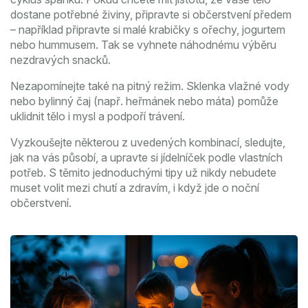
dostane potřebné živiny, připravte si občerstvení předem
– například připravte si malé krabičky s ořechy, jogurtem
nebo hummusem. Tak se vyhnete náhodnému výběru
nezdravých snacků.
Nezapomínejte také na pitný režim. Sklenka vlažné vody
nebo bylinný čaj (např. heřmánek nebo máta) pomůže
uklidnit tělo i mysl a podpoří trávení.
Vyzkoušejte některou z uvedených kombinací, sledujte,
jak na vás působí, a upravte si jídelníček podle vlastních
potřeb. S těmito jednoduchými tipy už nikdy nebudete
muset volit mezi chutí a zdravím, i když jde o noční
občerstvení.