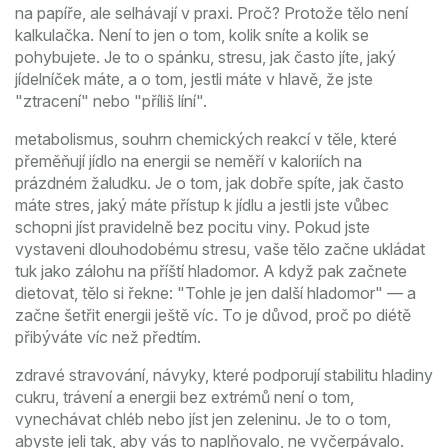
na papíře, ale selhávají v praxi. Proč? Protože tělo není
kalkulačka. Není to jen o tom, kolik sníte a kolik se
pohybujete. Je to o spánku, stresu, jak často jíte, jaký
jídelníček máte, a o tom, jestli máte v hlavě, že jste
"ztracení" nebo "příliš líní".
metabolismus
,
souhrn chemických reakcí v těle, které
přeměňují jídlo na energii
se neměří v kaloriích na
prázdném žaludku. Je o tom, jak dobře spíte, jak často
máte stres, jaký máte přístup k jídlu a jestli jste vůbec
schopni jíst pravidelně bez pocitu viny. Pokud jste
vystaveni dlouhodobému stresu, vaše tělo začne ukládat
tuk jako zálohu na příští hladomor. A když pak začnete
dietovat, tělo si řekne: "Tohle je jen další hladomor" — a
začne šetřit energii ještě víc. To je důvod, proč po diétě
přibýváte víc než předtím.
zdravé stravování
,
návyky, které podporují stabilitu hladiny
cukru, trávení a energii bez extrémů
není o tom,
vynechávat chléb nebo jíst jen zeleninu. Je to o tom,
abyste jeli tak, aby vás to naplňovalo, ne vyčerpávalo.