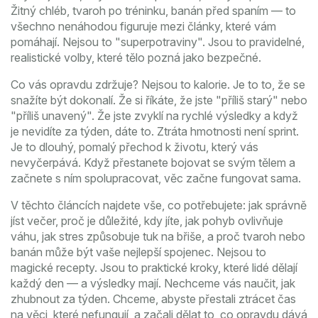
Žitný chléb, tvaroh po tréninku, banán před spaním — to
všechno nenáhodou figuruje mezi články, které vám
pomáhají. Nejsou to "superpotraviny". Jsou to pravidelné,
realistické volby, které tělo pozná jako bezpečné.
Co vás opravdu zdržuje? Nejsou to kalorie. Je to to, že se
snažíte být dokonalí. Že si říkáte, že jste "příliš starý" nebo
"příliš unavený". Že jste zvyklí na rychlé výsledky a když
je nevidíte za týden, dáte to. Ztráta hmotnosti není sprint.
Je to dlouhý, pomalý přechod k životu, který vás
nevyčerpává. Když přestanete bojovat se svým tělem a
začnete s ním spolupracovat, věc začne fungovat sama.
V těchto článcích najdete vše, co potřebujete: jak správně
jíst večer, proč je důležité, kdy jíte, jak pohyb ovlivňuje
váhu, jak stres způsobuje tuk na břiše, a proč tvaroh nebo
banán může být vaše nejlepší spojenec. Nejsou to
magické recepty. Jsou to praktické kroky, které lidé dělají
každý den — a výsledky mají. Nechceme vás naučit, jak
zhubnout za týden. Chceme, abyste přestali ztrácet čas
na věci, které nefungují, a začali dělat to, co opravdu dává