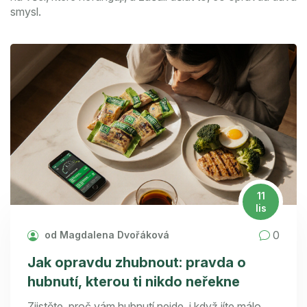
smysl.
11
lis
0
od Magdalena Dvořáková
Jak opravdu zhubnout: pravda o
hubnutí, kterou ti nikdo neřekne
Zjistěte, proč vám hubnutí nejde, i když jíte málo.