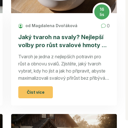
16
lis
0
od Magdalena Dvořáková
Jaký tvaroh na svaly? Nejlepší
volby pro růst svalové hmoty a
obnovu po tréninku
Tvaroh je jedna z nejlepších potravin pro
růst a obnovu svalů. Zjistěte, jaký tvaroh
vybrat, kdy ho jíst a jak ho připravit, abyste
maximalizovali svalový přírůst bez přibývání
tuku.
Číst více