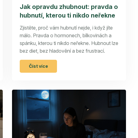
Jak opravdu zhubnout: pravda o
hubnutí, kterou ti nikdo neřekne
Zjistěte, proč vám hubnutí nejde, i když jíte
málo. Pravda o hormonech, bílkovinách a
spánku, kterou ti nikdo neřekne. Hubnout lze
bez diet, bez hladovění a bez frustrací.
Číst více