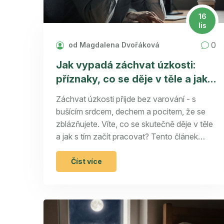
16
lis
0
od Magdalena Dvořáková
Jak vypadá záchvat úzkosti:
příznaky, co se děje v těle a jak s
tím začít pracovat
Záchvat úzkosti přijde bez varování - s
bušícím srdcem, dechem a pocitem, že se
zblázňujete. Víte, co se skutečně děje v těle
a jak s tím začít pracovat? Tento článek
vysvětluje příznaky, příčiny a první kroky, jak
se vrátit zpět do reality.
Číst více