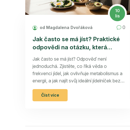
10
lis
0
od Magdalena Dvořáková
Jak často se má jíst? Praktické
odpovědi na otázku, která
ovlivňuje váhu, energii a zdraví
Jak často se má jíst? Odpověď není
jednoduchá. Zjistěte, co říká věda o
frekvenci jídel, jak ovlivňuje metabolismus a
energii, a jak najít svůj ideální jídelníček bez
dietních mýtů.
Číst více