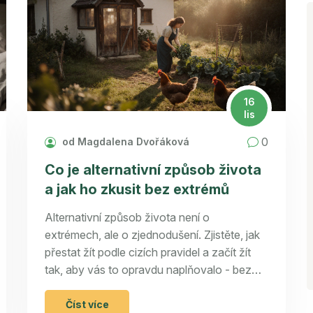
16
lis
0
od Magdalena Dvořáková
Co je alternativní způsob života
a jak ho zkusit bez extrémů
Alternativní způsob života není o
extrémech, ale o zjednodušení. Zjistěte, jak
přestat žít podle cizích pravidel a začít žít
tak, aby vás to opravdu naplňovalo - bez
stresu, bez přetížení a bez potřeby mít víc.
Číst více