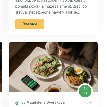
alkoholu. Je to každodenní volba, která ti
pomalu škodí - a můžeš ji změnit. Zjisti, co
skrývají nebezpečné návyky a jak je
překonat.
Číst více
11
lis
0
od Magdalena Dvořáková