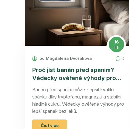
16
lis
0
od Magdalena Dvořáková
Proč jíst banán před spaním?
Vědecky ověřené výhody pro
kvalitní spánek
Banán před spaním může zlepšit kvalitu
spánku díky tryptofanu, magneziu a stabilní
hladině cukru. Vědecky ověřené výhody pro
lepší spánek bez léků.
Číst více