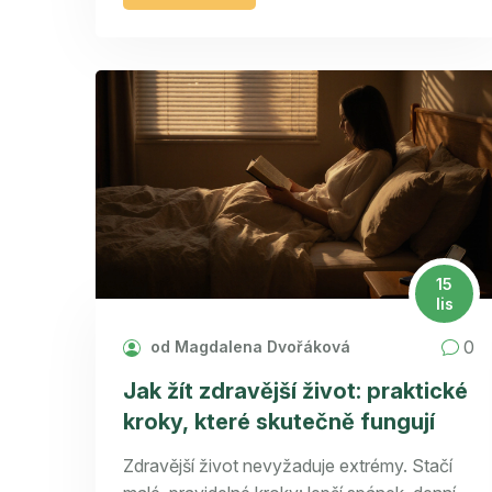
15
lis
0
od Magdalena Dvořáková
Jak žít zdravější život: praktické
kroky, které skutečně fungují
Zdravější život nevyžaduje extrémy. Stačí