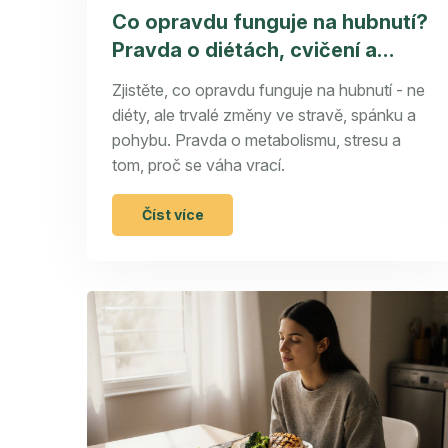
Co opravdu funguje na hubnutí?
Pravda o diétách, cvičení a
přirozeném spalování tuků
Zjistěte, co opravdu funguje na hubnutí - ne
diéty, ale trvalé změny ve stravě, spánku a
pohybu. Pravda o metabolismu, stresu a
tom, proč se váha vrací.
Číst více