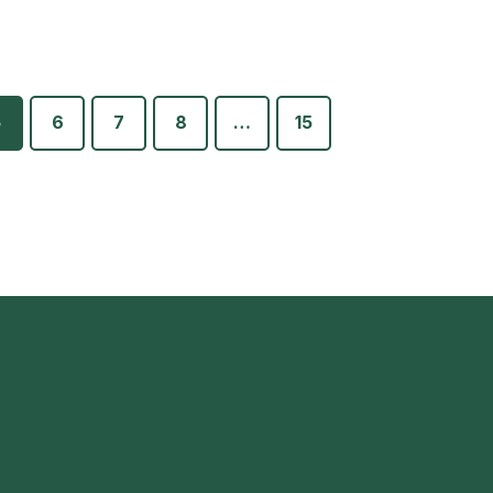
5
6
7
8
…
15