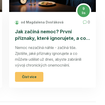
9
lis
0
od Magdalena Dvořáková
Jak začíná nemoc? První
příznaky, které ignorujete, a co s
nimi dělat
Nemoc nezačíná náhle - začíná tiše.
Zjistěte, jaké příznaky ignorujete a co
můžete udělat už dnes, abyste zabránili
vývoji chronických onemocnění.
Číst více