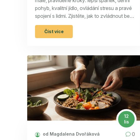
malé, pravidelné kroky: lepší spánek, denní
pohyb, kvalitní jídlo, ovládání stresu a pravé
spojení s lidmi. Zjistěte, jak to zvládnout bez
přetížení.
Číst více
12
lis
0
od Magdalena Dvořáková