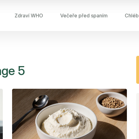
Zdraví WHO
Večeře před spaním
Chléb
age 5